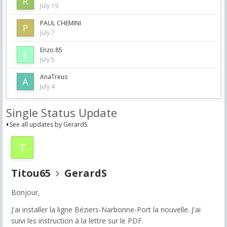
July 19
PAUL CHEMINI
July 7
Enzo.85
July 5
AnaTreus
July 4
Single Status Update
See all updates by GerardS
Titou65
GerardS
Bonjour,
J'ai installer la ligne
Béziers-Narbonne-Port la nouvelle. J'ai
suivi les instruction à la lettre sur le PDF.