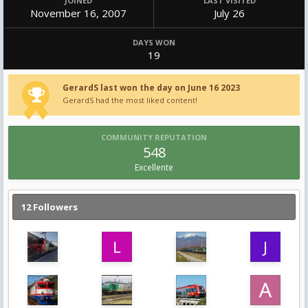
JOINED
LAST VISITED
November 16, 2007
July 26
DAYS WON
19
GerardS last won the day on June 16 2023
GerardS had the most liked content!
COMMUNITY REPUTATION
548
Excellente
12 Followers