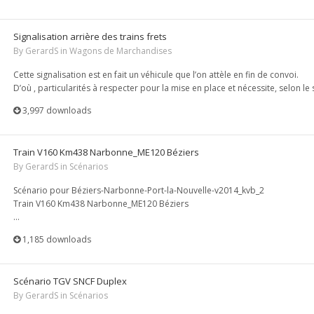
Signalisation arrière des trains frets
By
GerardS
in
Wagons de Marchandises
Cette signalisation est en fait un véhicule que l’on attèle en fin de convoi.
D’où , particularités à respecter pour la mise en place et nécessite, selon le s
3,997 downloads
Train V160 Km438 Narbonne_ME120 Béziers
By
GerardS
in
Scénarios
Scénario pour Béziers-Narbonne-Port-la-Nouvelle-v2014_kvb_2
Train V160 Km438 Narbonne_ME120 Béziers
...
1,185 downloads
Scénario TGV SNCF Duplex
By
GerardS
in
Scénarios