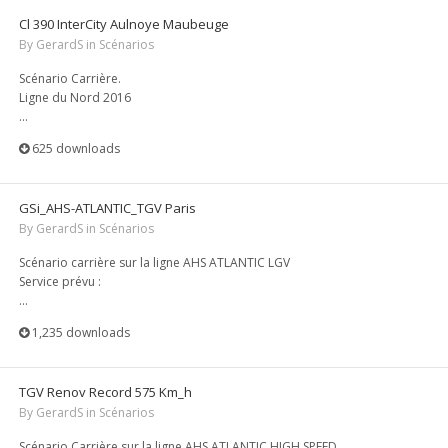
Cl 390 InterCity Aulnoye Maubeuge
By
GerardS
in
Scénarios
Scénario Carrière.
Ligne du Nord 2016
...
625 downloads
GSi_AHS-ATLANTIC_TGV Paris
By
GerardS
in
Scénarios
Scénario carrière sur la ligne AHS ATLANTIC LGV
Service prévu :
...
1,235 downloads
TGV Renov Record 575 Km_h
By
GerardS
in
Scénarios
Scénario Carrière sur la ligne AHS ATLANTIC HIGH SPEED