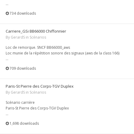
...
734 downloads
Carriere_GSi BB66000 Chiffonnier
By
GerardS
in
Scénarios
Loc de remorque. SNCF BB66000_aws
Loc munie de la répétition sonore des signaux (aws de la class 166)
...
709 downloads
Paris-St Pierre des Corps-TGV Duplex
By
GerardS
in
Scénarios
Scénario carrière
Paris-St Pierre des Corps-TGV Duplex
...
1,698 downloads