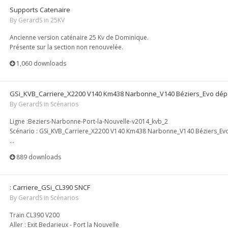
Supports Catenaire
By
GerardS
in
25KV
Ancienne version caténaire 25 Kv de Dominique.
Présente sur la section non renouvelée.
1,060 downloads
GSi_KVB_Carriere_X2200 V140 Km438 Narbonne_V140 Béziers_Evo dép
By
GerardS
in
Scénarios
Ligne :Beziers-Narbonne-Port-la-Nouvelle-v2014_kvb_2
Scénario : GSi_KVB_Carriere_X2200 V140 Km438 Narbonne_V140 Béziers_Ev
...
889 downloads
: Carriere_GSi_CL390 SNCF
By
GerardS
in
Scénarios
Train CL390 V200
Aller : Exit Bedarieux - Port la Nouvelle