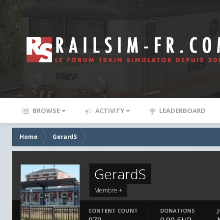
BROWSE
ACTIVITY
LEADERBOARD
Home
GerardS
GerardS
Membre +
CONTENT COUNT
DONATIONS
979
0.00 EUR