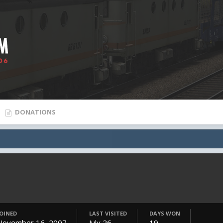
DONATIONS
JOINED
LAST VISITED
DAYS WON
November 16, 2007
July 26
19