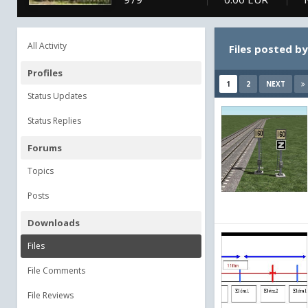
All Activity
Files posted b
Profiles
1
2
NEXT
Status Updates
Status Replies
Forums
Topics
Posts
Downloads
Files
File Comments
File Reviews