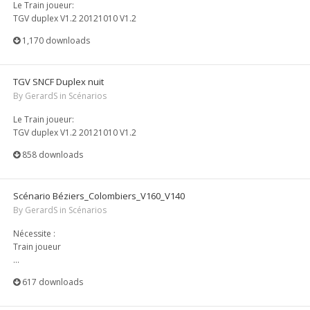
Le Train joueur:
TGV duplex V1.2 20121010 V1.2
1,170 downloads
TGV SNCF Duplex nuit
By
GerardS
in
Scénarios
Le Train joueur:
TGV duplex V1.2 20121010 V1.2
858 downloads
Scénario Béziers_Colombiers_V160_V140
By
GerardS
in
Scénarios
Nécessite :
Train joueur
...
617 downloads