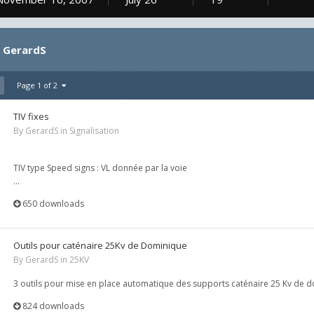
y GerardS
Page 1 of 2
TIV fixes
By
GerardS
in
Signalisation
TIV type Speed signs : VL donnée par la voie
...
650 downloads
Outils pour caténaire 25Kv de Dominique
By
GerardS
in
25KV
3 outils pour mise en place automatique des supports caténaire 25 Kv de 
824 downloads