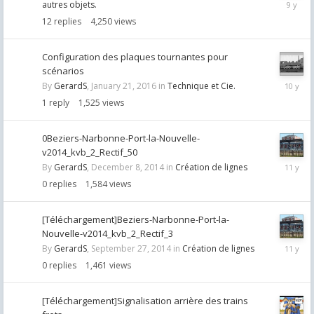
August
autres objets.
17,
12
replies
4,250
views
2016
Configuration des plaques tournantes pour
scénarios
January
By
GerardS
,
January 21, 2016
in
Technique et Cie.
23,
1
reply
1,525
views
2016
0Beziers-Narbonne-Port-la-Nouvelle-
v2014_kvb_2_Rectif_50
Decemb
By
GerardS
,
December 8, 2014
in
Création de lignes
8,
0
replies
1,584
views
2014
[Téléchargement]Beziers-Narbonne-Port-la-
Nouvelle-v2014_kvb_2_Rectif_3
Septemb
By
GerardS
,
September 27, 2014
in
Création de lignes
27,
0
replies
1,461
views
2014
[Téléchargement]Signalisation arrière des trains