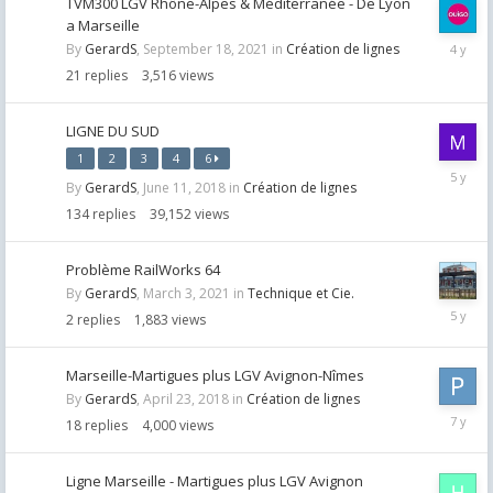
TVM300 LGV Rhône-Alpes & Méditerranée - De Lyon
a Marseille
Septemb
By
GerardS
,
September 18, 2021
in
Création de lignes
24,
21
replies
3,516
views
2021
LIGNE DU SUD
1
2
3
4
6
May
By
GerardS
,
June 11, 2018
in
Création de lignes
15,
2021
134
replies
39,152
views
Problème RailWorks 64
By
GerardS
,
March 3, 2021
in
Technique et Cie.
March
2
replies
1,883
views
4,
2021
Marseille-Martigues plus LGV Avignon-Nîmes
By
GerardS
,
April 23, 2018
in
Création de lignes
July
18
replies
4,000
views
23,
2019
Ligne Marseille - Martigues plus LGV Avignon