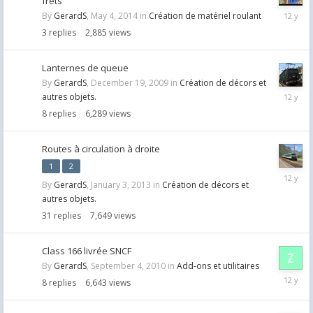
frets
May
By
GerardS
,
May 4, 2014
in
Création de matériel roulant
5,
3
replies
2,885
views
2014
Lanternes de queue
By
GerardS
,
December 19, 2009
in
Création de décors et
May
autres objets.
2,
8
replies
6,289
views
2014
Routes à circulation à droite
1
2
April
By
GerardS
,
January 3, 2013
in
Création de décors et
25,
autres objets.
2014
31
replies
7,649
views
Class 166 livrée SNCF
By
GerardS
,
September 4, 2010
in
Add-ons et utilitaires
March
8
replies
6,643
views
13,
2014