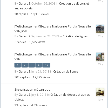
By
GerardS
,
October 26, 2008
in
Création de décors et
1,
autres objets.
2013
28
replies
10,330
views
[Téléchargement]Beziers Narbonne Port la Nouvelle
V3b_KVB
Septemb
By
GerardS
,
September 23, 2013
in
Création de lignes
23,
0
replies
1,625
views
2013
[Téléchargement]Beziers Narbonne Port la Nouvelle
V3b
July
1
2
3
4
5
30,
By
GerardS
,
June 21, 2013
in
Création de lignes
2013
105
replies
19,775
views
Signalisation mécanique
By
GerardS
,
July 1, 2013
in
Création de décors et autres
July
objets.
13,
23
replies
4,837
views
2013