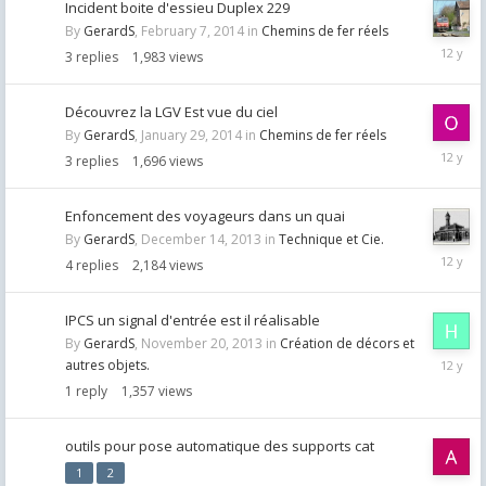
Incident boite d'essieu Duplex 229
By
GerardS
,
February 7, 2014
in
Chemins de fer réels
Februar
3
replies
1,983
views
7,
2014
Découvrez la LGV Est vue du ciel
By
GerardS
,
January 29, 2014
in
Chemins de fer réels
January
3
replies
1,696
views
30,
2014
Enfoncement des voyageurs dans un quai
By
GerardS
,
December 14, 2013
in
Technique et Cie.
Decemb
4
replies
2,184
views
26,
2013
IPCS un signal d'entrée est il réalisable
By
GerardS
,
November 20, 2013
in
Création de décors et
Novemb
autres objets.
20,
1
reply
1,357
views
2013
outils pour pose automatique des supports cat
1
2
Novemb