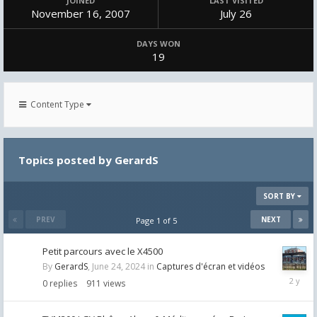
JOINED
LAST VISITED
November 16, 2007
July 26
DAYS WON
19
Content Type
Topics posted by GerardS
SORT BY
PREV
NEXT
Page 1 of 5
Petit parcours avec le X4500
By
GerardS
,
June 24, 2024
in
Captures d'écran et vidéos
June
0
replies
911
views
24,
2024