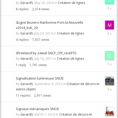
By
GerardS
,
May 20, 2018
in
Création de lignes
May
8
replies
2,374
views
20,
2018
0Ligne Beziers-Narbonne-Port-la-Nouvelle
v2014_kvb_20
Novemb
By
GerardS
,
July 24, 2014
in
Création de lignes
21,
4
replies
7,557
views
2017
0Freeland by zawal SNCF_CFF_rectif10
By
GerardS
,
July 18, 2017
in
Création de lignes
July
1
reply
1,761
views
18,
2017
Signalisation lumineuse SNCB
By
GerardS
,
September 8, 2016
in
Création de décors et
Decemb
autres objets.
12,
11
replies
2,911
views
2016
Signaux mécaniques SNCB
By
GerardS
,
March 1, 2016
in
Création de décors et