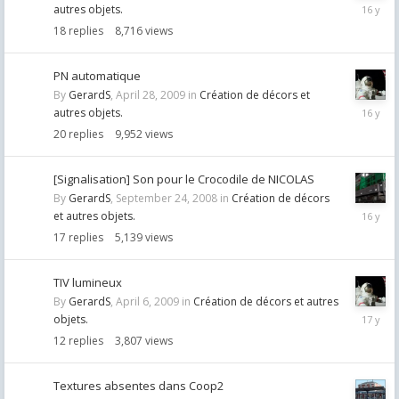
Decemb
autres objets.
17,
18
replies
8,716
views
2009
PN automatique
By
GerardS
,
April 28, 2009
in
Création de décors et
October
autres objets.
6,
20
replies
9,952
views
2009
[Signalisation] Son pour le Crocodile de NICOLAS
By
GerardS
,
September 24, 2008
in
Création de décors
Septemb
et autres objets.
15,
17
replies
5,139
views
2009
TIV lumineux
By
GerardS
,
April 6, 2009
in
Création de décors et autres
May
objets.
5,
12
replies
3,807
views
2009
Textures absentes dans Coop2