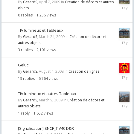
By
GerardS
,
April 7, 2009
in
Création de décors et autres
April
objets.
7,
0
replies
1,256
views
2009
TIV lumineux et Tableaux
By
GerardS
,
March 24, 2009
in
Création de décors et
April
autres objets.
2,
3
replies
2,101
views
2009
Geluc
By
GerardS
,
August 4, 2008
in
Création de lignes
March
13
replies
6,764
views
15,
2009
TIV lumineux et autres Tableaux
By
GerardS
,
March 9, 2009
in
Création de décors et
March
autres objets.
12,
1
reply
1,652
views
2009
[Signalisation] SNCF_TIV40 D&R