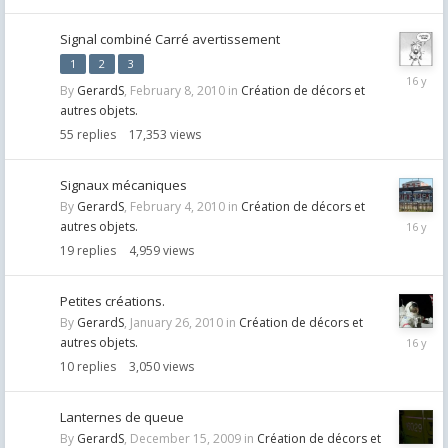
Signal combiné Carré avertissement
1
2
3
Februar
By
GerardS
,
February 8, 2010
in
Création de décors et
15,
autres objets.
2010
55
replies
17,353
views
Signaux mécaniques
By
GerardS
,
February 4, 2010
in
Création de décors et
Februar
autres objets.
7,
19
replies
4,959
views
2010
Petites créations.
By
GerardS
,
January 26, 2010
in
Création de décors et
January
autres objets.
31,
10
replies
3,050
views
2010
Lanternes de queue
By
GerardS
,
December 15, 2009
in
Création de décors et