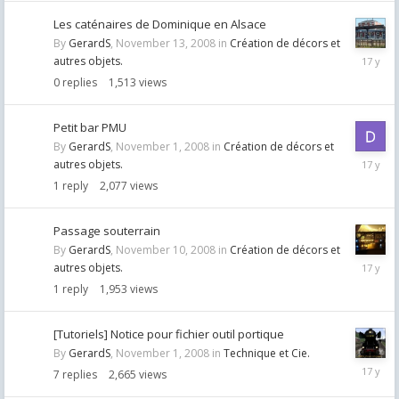
Les caténaires de Dominique en Alsace
By
GerardS
,
November 13, 2008
in
Création de décors et
Novemb
autres objets.
13,
0
replies
1,513
views
2008
Petit bar PMU
By
GerardS
,
November 1, 2008
in
Création de décors et
Novemb
autres objets.
11,
1
reply
2,077
views
2008
Passage souterrain
By
GerardS
,
November 10, 2008
in
Création de décors et
Novemb
autres objets.
10,
1
reply
1,953
views
2008
[Tutoriels] Notice pour fichier outil portique
By
GerardS
,
November 1, 2008
in
Technique et Cie.
Novemb
7
replies
2,665
views
7,
2008