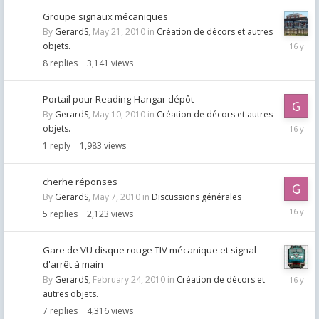
Groupe signaux mécaniques
By
GerardS
,
May 21, 2010
in
Création de décors et autres
May
objets.
24,
8
replies
3,141
views
2010
Portail pour Reading-Hangar dépôt
By
GerardS
,
May 10, 2010
in
Création de décors et autres
May
objets.
10,
1
reply
1,983
views
2010
cherhe réponses
By
GerardS
,
May 7, 2010
in
Discussions générales
May
5
replies
2,123
views
9,
2010
Gare de VU disque rouge TIV mécanique et signal
d'arrêt à main
Februar
By
GerardS
,
February 24, 2010
in
Création de décors et
27,
autres objets.
2010
7
replies
4,316
views