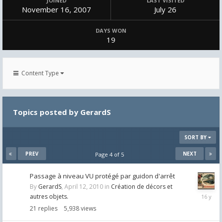
JOINED
LAST VISITED
November 16, 2007
July 26
DAYS WON
19
Content Type
Topics posted by GerardS
SORT BY
PREV
NEXT
Page 4 of 5
Passage à niveau VU protégé par guidon d'arrêt
By
GerardS
,
April 12, 2010
in
Création de décors et
May
autres objets.
28,
21
replies
5,938
views
2010