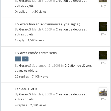
By
GerardS
,
March 8, 2009
in
Création de décors et
March
autres objets.
8,
0
replies
1,430
views
2009
TIV exécution et Tiv d'annonce (Type signal)
By
GerardS
,
March 7, 2009
in
Création de décors et
March
autres objets.
7,
1
reply
1,580
views
2009
TIV avec entrée contre sens
1
2
March
By
GerardS
,
September 21, 2008
in
Création de décors
6,
et autres objets.
2009
25
replies
7,108
views
Tableau G et D
By
GerardS
,
March 2, 2009
in
Création de décors et
March
autres objets.
2,
4
replies
2,030
views
2009