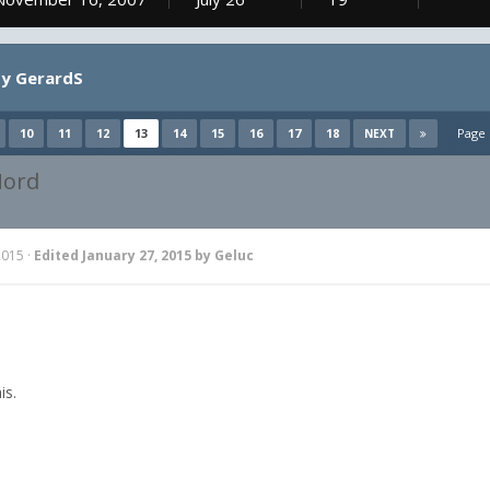
by GerardS
10
11
12
13
14
15
16
17
18
Page 
NEXT
Nord
2015
·
Edited
January 27, 2015
by Geluc
is.