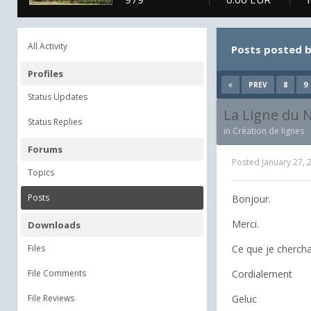
All Activity
Posts posted 
Profiles
8
9
PREV
Status Updates
La Ligne du 
Status Replies
in
Création de lignes
Forums
Posted
January 27, 
Topics
Posts
Bonjour.
Merci.
Downloads
Files
Ce que je chercha
File Comments
Cordialement
File Reviews
Geluc