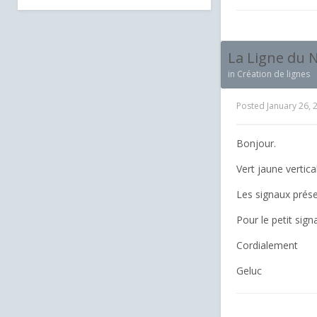
La Ligne du 
in
Création de lignes
Posted
January 26, 
Bonjour.
Vert jaune vertic
Les signaux prés
Pour le petit sign
Cordialement
Geluc