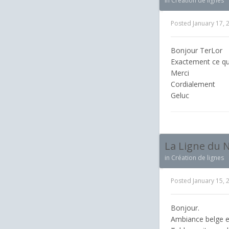
in
Création de lignes
Posted
January 17, 
Bonjour TerLor
Exactement ce qu
Merci
Cordialement
Geluc
La Ligne du 
in
Création de lignes
Posted
January 15, 
Bonjour.
Ambiance belge en