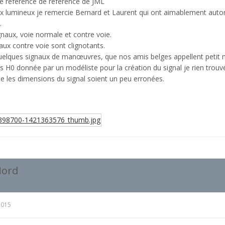
de référence de référence de JML
 lumineux je remercie Bernard et Laurent qui ont aimablement autoris
.
naux, voie normale et contre voie.
aux contre voie sont clignotants.
quelques signaux de manœuvres, que nos amis belges appellent petit
s H0 donnée par un modéliste pour la création du signal je rien trouv
ue les dimensions du signal soient un peu erronées.
Nord
2015