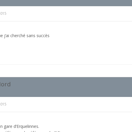
2015
e j’ai cherché sans succès
Nord
2015
 gare d’Erquelinnes.