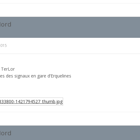
Nord
2015
e TerLor
s des signaux en gare d’Erquelines
Nord