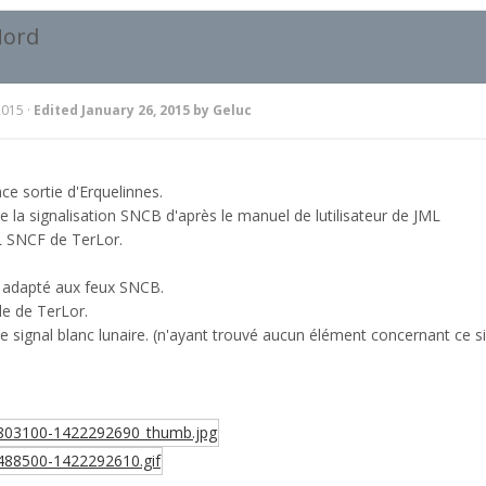
Nord
2015
·
Edited
January 26, 2015
by Geluc
ce sortie d'Erquelinnes.
de la signalisation SNCB d'après le manuel de lutilisateur de JML
PL SNCF de TerLor.
d adapté aux feux SNCB.
le de TerLor.
e signal blanc lunaire. (n'ayant trouvé aucun élément concernant ce sig