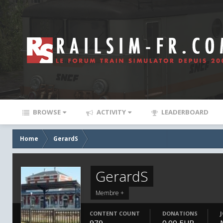
BROWSE
ACTIVITY
LEADERBOARD
Home
GerardS
GerardS
Membre +
CONTENT COUNT
DONATIONS
979
0.00 EUR