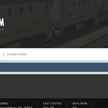
DONATIONS
JOINED
LAST VISITED
DAYS WON
November 16, 2007
July 26
19