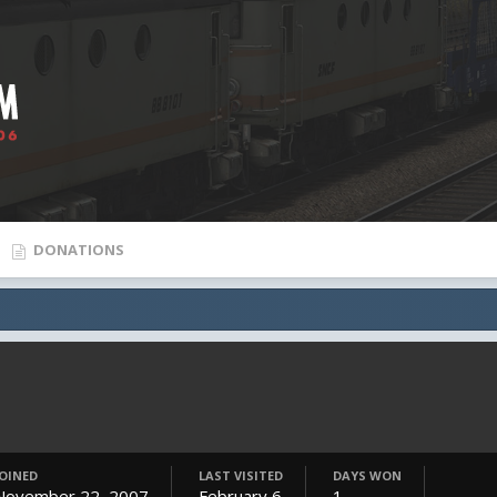
DONATIONS
JOINED
LAST VISITED
DAYS WON
November 22, 2007
February 6
1