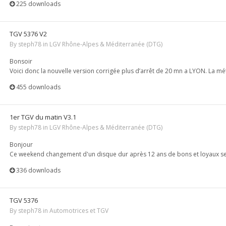
225 downloads
TGV 5376 V2
By
steph78
in
LGV Rhône-Alpes & Méditerranée (DTG)
Bonsoir
Voici donc la nouvelle version corrigée plus d’arrêt de 20 mn a LYON. La mé
455 downloads
1er TGV du matin V3.1
By
steph78
in
LGV Rhône-Alpes & Méditerranée (DTG)
Bonjour
Ce weekend changement d'un disque dur après 12 ans de bons et loyaux ser
336 downloads
TGV 5376
By
steph78
in
Automotrices et TGV