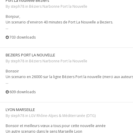
Port La nouvelle Béziers
By
steph78
in
Béziers Narbonne Port la Nouvelle
Bonjour,
Un scenario d'environ 40 minutes de Port La Nouvelle a Beziers.
...
703 downloads
BEZIERS PORT LA NOUVELLE
By
steph78
in
Béziers Narbonne Port la Nouvelle
Bonsoir
Un scenario en 26000 sur la ligne Béziers Port la nouvelle (merci aux auteurs
...
609 downloads
LYON MARSEILLE
By
steph78
in
LGV Rhône-Alpes & Méditerranée (DTG)
Bonsoir et meilleurs vœux a tous pour cette nouvelle année
Un autre scenario dans le sens Marseille Lyon