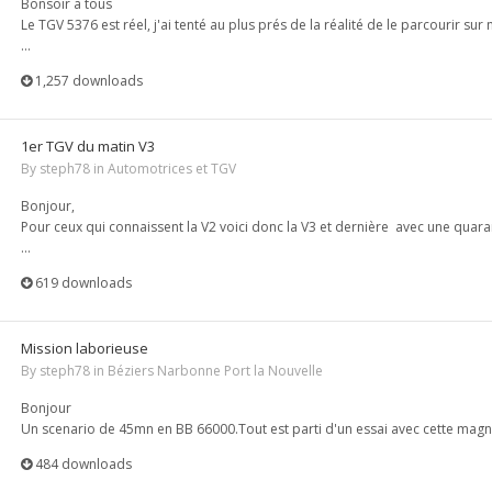
Bonsoir a tous
Le TGV 5376 est réel, j'ai tenté au plus prés de la réalité de le parcourir sur
...
1,257 downloads
1er TGV du matin V3
By
steph78
in
Automotrices et TGV
Bonjour,
Pour ceux qui connaissent la V2 voici donc la V3 et dernière avec une quaran
...
619 downloads
Mission laborieuse
By
steph78
in
Béziers Narbonne Port la Nouvelle
Bonjour
Un scenario de 45mn en BB 66000.Tout est parti d'un essai avec cette magnif
484 downloads