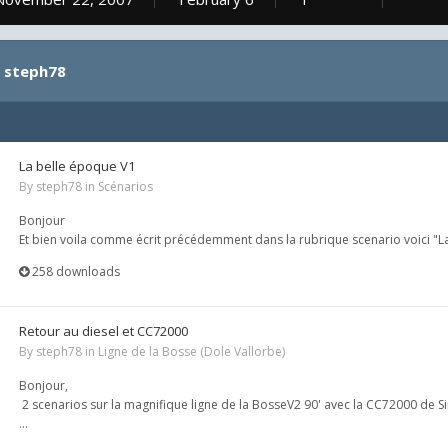
y steph78
La belle époque V1
By
steph78
in
Scénarios
Bonjour
Et bien voila comme écrit précédemment dans la rubrique scenario voici "La
258 downloads
Retour au diesel et CC72000
By
steph78
in
Ligne de la Bosse (Dole Vallorbe)
Bonjour,
2 scenarios sur la magnifique ligne de la BosseV2 90' avec la CC72000 de 
...