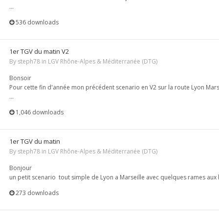
...
536 downloads
1er TGV du matin V2
By
steph78
in
LGV Rhône-Alpes & Méditerranée (DTG)
Bonsoir
Pour cette fin d'année mon précédent scenario en V2 sur la route Lyon Mars
...
1,046 downloads
1er TGV du matin
By
steph78
in
LGV Rhône-Alpes & Méditerranée (DTG)
Bonjour
un petit scenario tout simple de Lyon a Marseille avec quelques rames aux ho
273 downloads