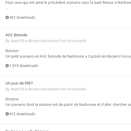
Pour ceux qui ont aimé le précédent scenario voici la suite Retour a Narbon
...
452 downloads
AGC Bimode
By
steph78
in
Béziers Narbonne Port la Nouvelle
Bonsoir
Un petit scenario en AGC bimode de Narbonne a Cazouls les Beziers l'occasi
1,019 downloads
Un jour de FRET
By
steph78
in
Béziers Narbonne Port la Nouvelle
Bonjour
Un scenario dont la mission est de partir de Narbonne et d'aller chercher u
612 downloads