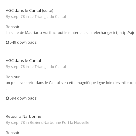
AGC dans le Cantal (suite)
By
steph78
in
Le Triangle du Cantal
Bonsoir
La suite de Mauriac a Aurillac tout le matériel est a télécharger ici, http://ajra
549 downloads
AGC dans le Cantal
By
steph78
in
Le Triangle du Cantal
Bonjour
un petit scenario dans le Cantal sur cette magnifique ligne loin des milieux 
...
594 downloads
Retour a Narbonne
By
steph78
in
Béziers Narbonne Port la Nouvelle
Bonsoir