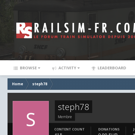
BROWSE
ACTIVITY
LEADERBOARD
Home
steph78
steph78
Membre
CONTENT COUNT
DONATIONS
415
0.00 EUR