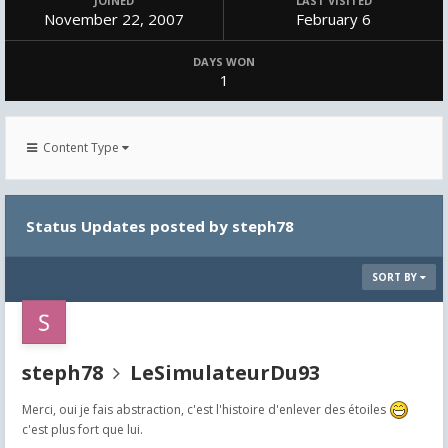
JOINED
LAST VISITED
November 22, 2007
February 6
DAYS WON
1
Content Type
Status Updates posted by steph78
SORT BY
steph78
LeSimulateurDu93
Merci, oui je fais abstraction, c'est l'histoire d'enlever des étoiles
c'est plus fort que lui.