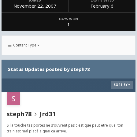
JOINED
LAST VISITED
November 22, 2007
February 6
DAYS WON
1
Content Type
Status Updates posted by steph78
SORT BY
steph78
Jrd31
Si la touche tes portes ne s'ouvrent pas c'est que peut etre que ton
train est mal placé a quai ca arrive.