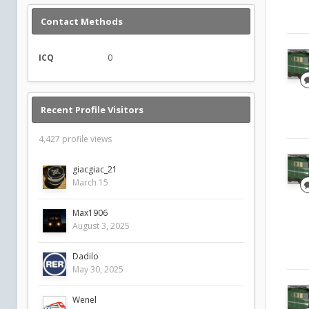
Contact Methods
ICQ
0
Recent Profile Visitors
4,427 profile views
giacgiac_21
March 15
Max1906
August 3, 2025
Dadilo
May 30, 2025
Wenel