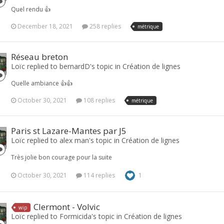
Quel rendu 👍
December 18, 2021
258 replies
métrique
Réseau breton
Loïc replied to bernardD's topic in
Création de lignes
Quelle ambiance 👍👍
October 30, 2021
108 replies
métrique
Paris st Lazare-Mantes par J5
Loïc replied to alex man's topic in
Création de lignes
Très jolie bon courage pour la suite
October 30, 2021
114 replies
1
Clermont - Volvic
wip
Loïc replied to Formicida's topic in
Création de lignes