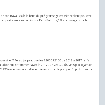
 ton travail 👍🧐. le bruit du pré graissage est très réaliste peu être
r rapport à mes souvenirs sur Paris Belfort 😍 Bon courage pour la
ueville ?? Perso j’ai pratiqué les 72000 72100 de 2013 à 2017 je n’ai
 laborieux notamment avec le 72179 un veau.... 😂. Mais je n’ai jamais
 72190 oui et un début d’incendie en sortie de pompe d’injection sur le