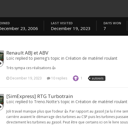
JOINED
LAST VISITED
DAYS WON
December 23, 2006
December 19, 2023
7
Renault ABJ et ABV
Loïc replied to pierreg's topic in
Création de matériel roulant
Très sympa ces réalisations 👍
December 19, 2023
10 replies
1
autorails
[SimExpress] RTG Turbotrain
Loïc replied to Treno.Notte's topic in
Création de matériel roulant
Joli travail manque plus que l’odeur 👍. Par rapport au gasoil j’ai lu il me 
carrière avaient le démarrage des turbines au CSP puis les turbines passai
directement les turbines au gasoil. Peut être que certains ici on le livre sous