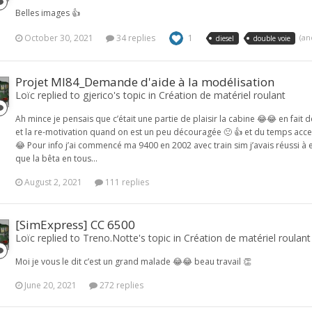
Belles images 👍
October 30, 2021
34 replies
1
(an
diesel
double voie
Projet MI84_Demande d'aide à la modélisation
Loïc replied to gjerico's topic in
Création de matériel roulant
Ah mince je pensais que c’était une partie de plaisir la cabine 😂😂 en fait 
et la re-motivation quand on est un peu découragée 🙁 👍 et du temps acce
😂 Pour info j’ai commencé ma 9400 en 2002 avec train sim j’avais réussi à 
que la bêta en tous...
August 2, 2021
111 replies
[SimExpress] CC 6500
Loïc replied to Treno.Notte's topic in
Création de matériel roulant
Moi je vous le dit c’est un grand malade 😂😂 beau travail 👏
June 20, 2021
272 replies