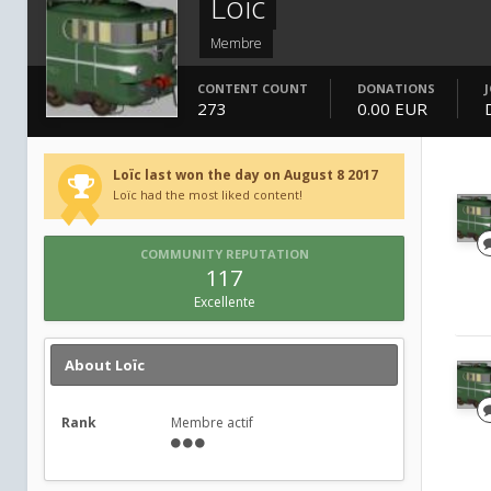
Loïc
Membre
CONTENT COUNT
DONATIONS
273
0.00 EUR
Loïc last won the day on August 8 2017
Loïc had the most liked content!
COMMUNITY REPUTATION
117
Excellente
About Loïc
Rank
Membre actif