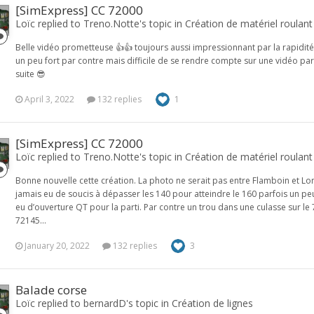
[SimExpress] CC 72000
Loïc replied to Treno.Notte's topic in
Création de matériel roulant
Belle vidéo prometteuse 👍👍 toujours aussi impressionnant par la rapidité de
un peu fort par contre mais difficile de se rendre compte sur une vidéo pa
suite 😎
April 3, 2022
132 replies
1
[SimExpress] CC 72000
Loïc replied to Treno.Notte's topic in
Création de matériel roulant
Bonne nouvelle cette création. La photo ne serait pas entre Flamboin et Long
jamais eu de soucis à dépasser les 140 pour atteindre le 160 parfois un peu
eu d’ouverture QT pour la parti. Par contre un trou dans une culasse sur le
72145...
January 20, 2022
132 replies
3
Balade corse
Loïc replied to bernardD's topic in
Création de lignes