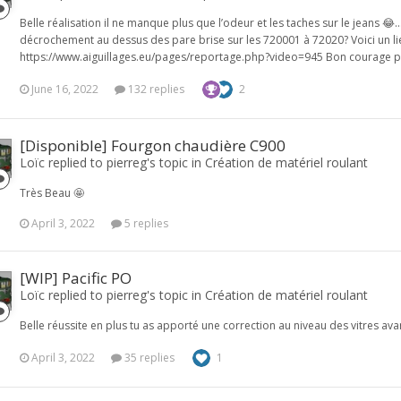
Belle réalisation il ne manque plus que l’odeur et les taches sur le jeans 
décrochement au dessus des pare brise sur les 720001 à 72020? Voici un li
https://www.aiguillages.eu/pages/reportage.php?video=945 Bon courage po
June 16, 2022
132 replies
2
[Disponible] Fourgon chaudière C900
Loïc replied to pierreg's topic in
Création de matériel roulant
Très Beau 🤩
April 3, 2022
5 replies
[WIP] Pacific PO
Loïc replied to pierreg's topic in
Création de matériel roulant
Belle réussite en plus tu as apporté une correction au niveau des vitres avan
April 3, 2022
35 replies
1