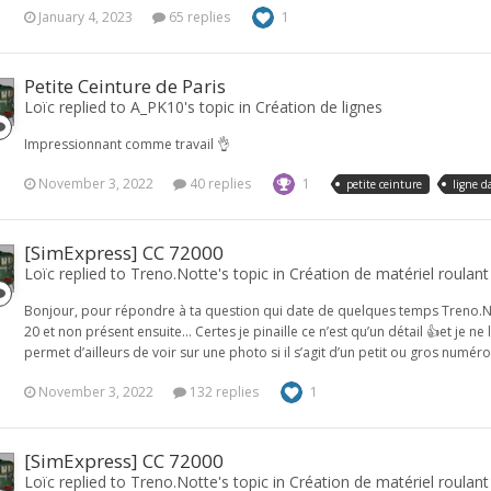
January 4, 2023
65 replies
1
Petite Ceinture de Paris
Loïc replied to A_PK10's topic in
Création de lignes
Impressionnant comme travail 👌
November 3, 2022
40 replies
1
petite ceinture
ligne d
[SimExpress] CC 72000
Loïc replied to Treno.Notte's topic in
Création de matériel roulant
Bonjour, pour répondre à ta question qui date de quelques temps Treno.Nott
20 et non présent ensuite… Certes je pinaille ce n’est qu’un détail 👍et je ne
permet d’ailleurs de voir sur une photo si il s’agit d’un petit ou gros numé
November 3, 2022
132 replies
1
[SimExpress] CC 72000
Loïc replied to Treno.Notte's topic in
Création de matériel roulant