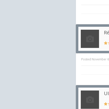
Ré
in
T
Posted
November 6
UI
in
V