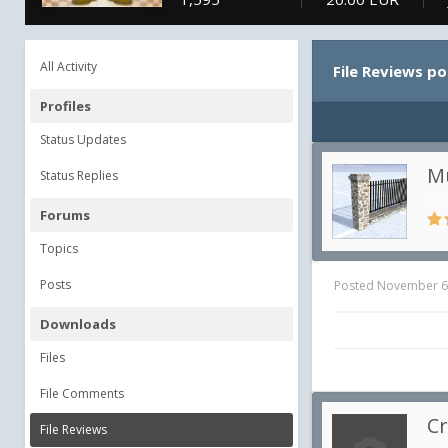
All Activity
File Reviews p
Profiles
Status Updates
Mu
Status Replies
in
D
Forums
Topics
Posts
Posted
November 6
Downloads
Files
File Comments
Cr
File Reviews