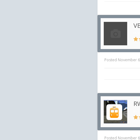
VB
in
V
Posted
November 6
RW
in
T
Posted
November 6