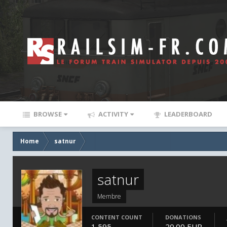
BROWSE
ACTIVITY
LEADERBOARD
Home
satnur
satnur
Membre
CONTENT COUNT
DONATIONS
1,595
20.00 EUR