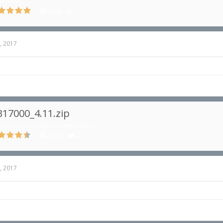
utoriels
1528
0
, 2017
17000_4.11.zip
ocomotives diesels et électriques
25283
22
, 2017