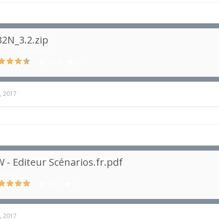
2N_3.2.zip
oitures Voyageurs
28747
22
, 2017
 - Editeur Scénarios.fr.pdf
utoriels
1617
5
, 2017