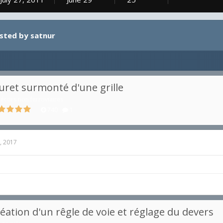
osted by satnur
ret surmonté d'une grille
écors non ferroviaires
740
1
, 2017
éation d'un rêgle de voie et réglage du devers