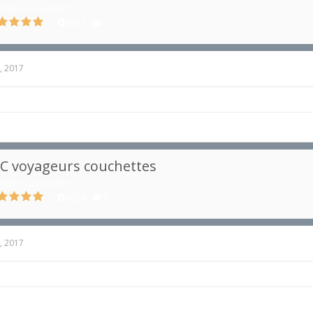
oitures Voyageurs
5552
2
, 2017
C voyageurs couchettes
oitures Voyageurs
8256
3
, 2017