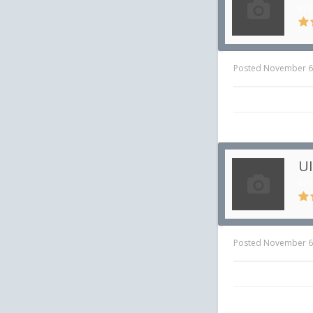
in
V
Posted
November 6
UI
in
V
Posted
November 6