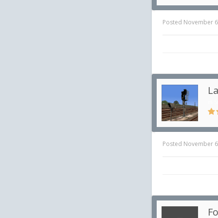
Posted
November 6
La
in
S
Posted
November 6
F