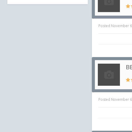
in
T
Posted
November 6
BB
in
L
Posted
November 6