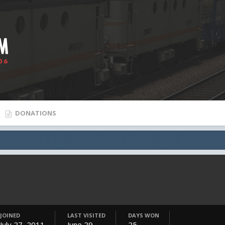
DONATIONS
JOINED
LAST VISITED
DAYS WON
July 27, 2011
June 29
25