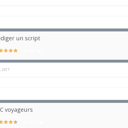
diger un script
utoriels
1336
4
, 2017
C voyageurs
oitures Voyageurs
16677
4