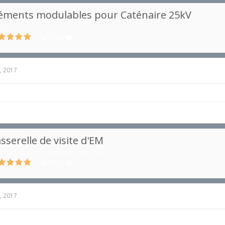
éments modulables pour Caténaire 25kV
5KV
1765
1
, 2017
sserelle de visite d'EM
écors de voie et bâtiments ferroviaires
1940
0
, 2017