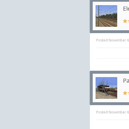
El
in
2
Posted
November 6
Pa
in
D
Posted
November 6