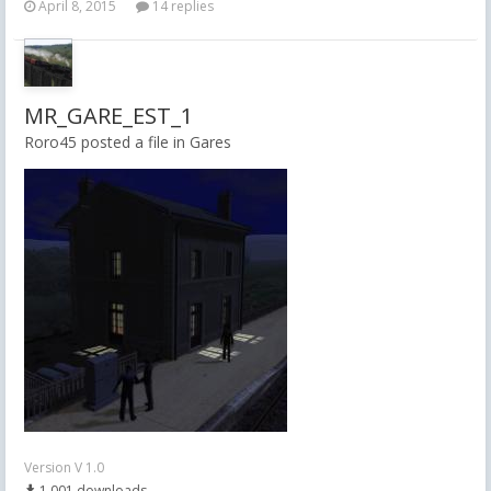
April 8, 2015
14 replies
MR_GARE_EST_1
Roro45 posted a file in
Gares
Version V 1.0
1,001 downloads