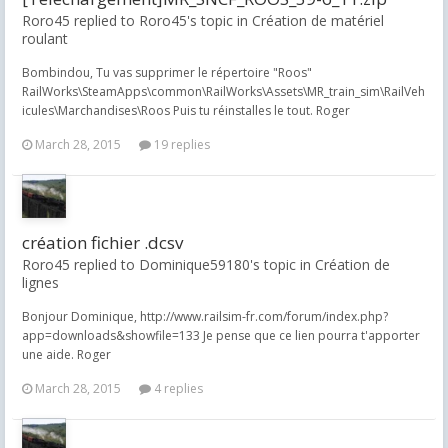
Roro45 replied to Roro45's topic in
Création de matériel
roulant
Bombindou, Tu vas supprimer le répertoire "Roos"
RailWorks\SteamApps\common\RailWorks\Assets\MR_train_sim\RailVeh
icules\Marchandises\Roos Puis tu réinstalles le tout. Roger
March 28, 2015
19 replies
création fichier .dcsv
Roro45 replied to Dominique59180's topic in
Création de
lignes
Bonjour Dominique, http://www.railsim-fr.com/forum/index.php?
app=downloads&showfile=133 Je pense que ce lien pourra t'apporter
une aide. Roger
March 28, 2015
4 replies