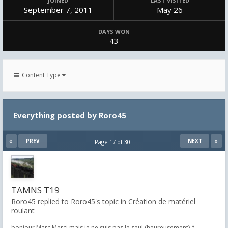
JOINED
LAST VISITED
September 7, 2011
May 26
DAYS WON
43
Content Type
Everything posted by Roro45
PREV
NEXT
Page 17 of 30
TAMNS T19
Roro45 replied to Roro45's topic in
Création de matériel
roulant
bonjour Marc Merci mais je ne suis pas le seul (heureusement) à