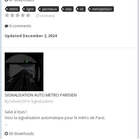
metro
ligne
panneaux
ratp
oli
metropolitain
(0 reviews)
0 comments
Updated
December 2, 2024
SIGNALISATION AUTO METRO PARISIEN
By
lolivier29
in
Signalisation
Salut à tous !
Voici la signalisation automatique pour le métro de Paris.
...
36 downloads