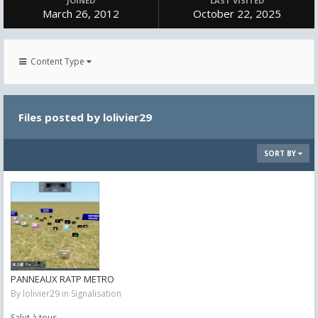
JOINED
LAST VISITED
March 26, 2012
October 22, 2025
Content Type
Files posted by lolivier29
SORT BY
PANNEAUX RATP METRO
By
lolivier29
in
Signalisation
Salut à tous,