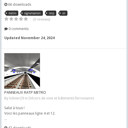
66 downloads
metro
signalisation
ratp
oli
(0 reviews)
0 comments
Updated
November 24, 2024
PANNEAUX RATP METRO
By
lolivier29
in
Décors de voie et bâtiments ferroviaires
Salut à tous !
Voici les panneaux ligne 4 et 12.
...
47 downloads