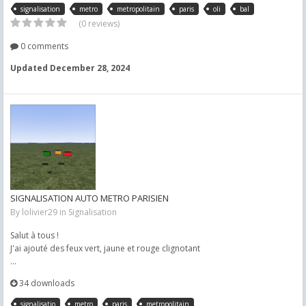
signalisation
metro
metropolitain
paris
oli
bal
(0 reviews)
0 comments
Updated
December 28, 2024
SIGNALISATION AUTO METRO PARISIEN
By
lolivier29
in
Signalisation
Salut à tous !
J'ai ajouté des feux vert, jaune et rouge clignotant
...
34 downloads
signalisatio
metro
paris
metropolitain