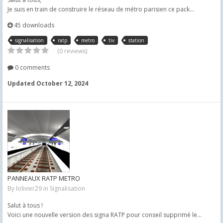
Je suis en train de construire le réseau de métro parisien ce pack...
45 downloads
signalisation
ratp
metro
tiv
station
(0 reviews)
0 comments
Updated
October 12, 2024
PANNEAUX RATP METRO
By
lolivier29
in
Signalisation
Salut à tous !
Voici une nouvelle version des signa RATP pour conseil supprimé le...