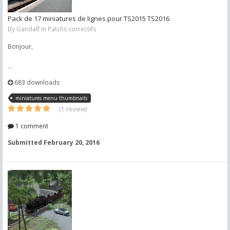
Pack de 17 miniatures de lignes pour TS2015 TS2016
By
Gandalf
in
Patchs correctifs
Bonjour,
...
683 downloads
miniatures menu thumbnails
(1 review)
1 comment
Submitted
February 20, 2016