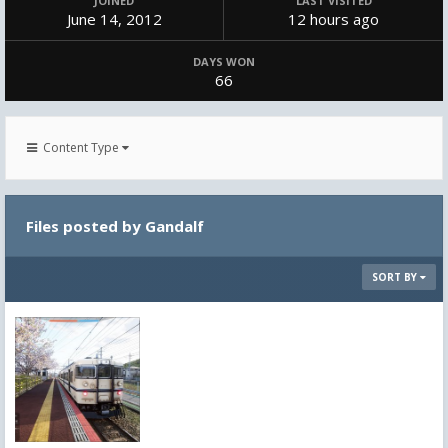
JOINED
LAST VISITED
June 14, 2012
12 hours ago
DAYS WON
66
Content Type
Files posted by Gandalf
SORT BY