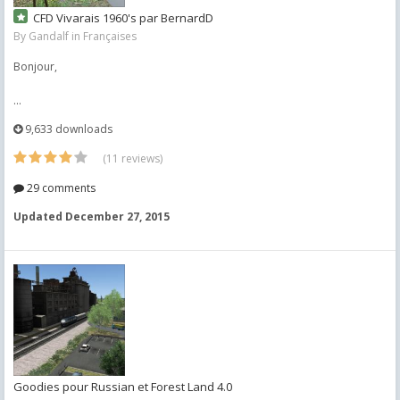
CFD Vivarais 1960's par BernardD
By
Gandalf
in
Françaises
Bonjour,
...
9,633 downloads
(11 reviews)
29 comments
Updated
December 27, 2015
Goodies pour Russian et Forest Land 4.0