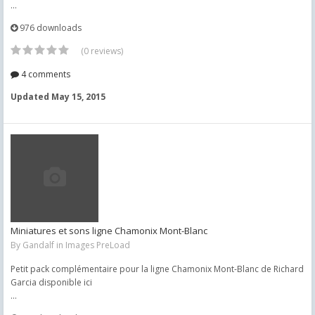
...
976 downloads
(0 reviews)
4 comments
Updated
May 15, 2015
Miniatures et sons ligne Chamonix Mont-Blanc
By
Gandalf
in
Images PreLoad
Petit pack complémentaire pour la ligne Chamonix Mont-Blanc de Richard
Garcia disponible ici
...