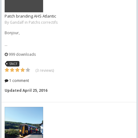
Patch branding AHS Atlantic
By
Gandalf
in
Patchs correctifs
Bonjour,
...
999 downloads
SNCF
(3 reviews)
1 comment
Updated
April 25, 2016