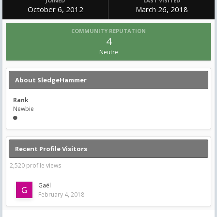
JOINED
LAST VISITED
October 6, 2012
March 26, 2018
COMMUNITY REPUTATION
4
Neutre
About SledgeHammer
Rank
Newbie
Recent Profile Visitors
2,520 profile views
Gaël
February 4, 2018