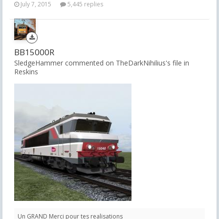
July 7, 2015
5,445 replies
BB15000R
SledgeHammer commented on TheDarkNihilius's file in
Reskins
Un GRAND Merci pour tes realisations