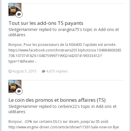
Tout sur les add-ons TS payants
SledgeHammer replied to orangina75's topic in
Add-ons et
utilitaires
Bonjour, Pour les possesseurs de la NS6400: l'update est arrivée.
https://www.facebook.com/christrains2013/photos/a.104884606385
708.1073741829.104875999719902/442074199333412/?
type=1&theater...
August 5, 2015
4,675 replies
Le coin des promos et bonnes affaires (TS)
SledgeHammer replied to cerbere22's topic in
Add-ons et
utilitaires
Bonjour, -33% sur certains DLCs sur steam, jusqu'au 05 août.
http://www.engine-driver.com/article/show/11561/sale-now-on Bye