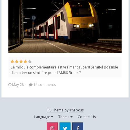
Ce module complémentaire est vraiment super!! Serait-il possible
d'en créer un similaire pour l'AM80 Break ?
May 28
14 comments
IPS Theme
by
IPSFocus
Language
Theme
Contact Us
Instagram
Twitter
Facebook