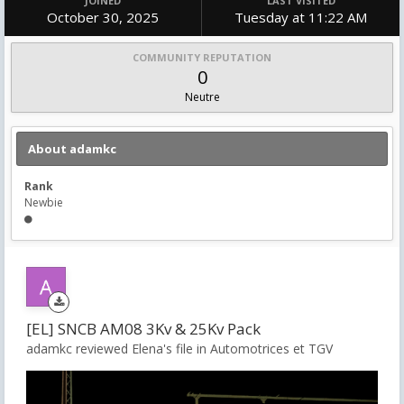
JOINED
LAST VISITED
October 30, 2025
Tuesday at 11:22 AM
COMMUNITY REPUTATION
0
Neutre
About adamkc
Rank
Newbie
[EL] SNCB AM08 3Kv & 25Kv Pack
adamkc reviewed Elena's file in
Automotrices et TGV