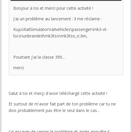
Bonjour à toi et merci pour cette activité !
J'ai un problème au lancement : il me réclame :
Kuju\RailSimulator\railvehicles\passenger\mk3-vt-
loco\unbranded\mk3tso\mk3tso_ic.bin,
Pourtant j'ai la classe 390...
merci
Salut à toi et merçi d'avoir téléchargé cette activité !
Et surtout de m'avoir fait part de ton problème car tu ne
dois probablement pas être le seul dans le cas...
J'ai essayer de cerner le problème et après enquête il