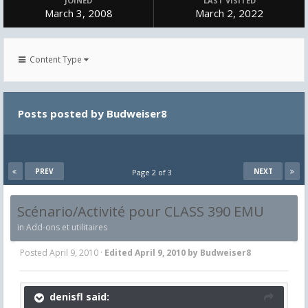
JOINED
LAST VISITED
March 3, 2008
March 2, 2022
Content Type
Posts posted by Budweiser8
PREV
NEXT
Page 2 of 3
Scénario/Activité pour CLASS 390 EMU
in
Add-ons et utilitaires
Posted
April 9, 2010
·
Edited
April 9, 2010
by Budweiser8
denisfl said: