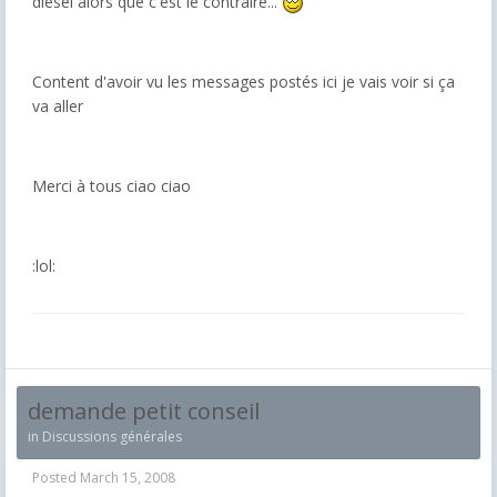
diesel alors que c'est le contraire...
Content d'avoir vu les messages postés ici je vais voir si ça
va aller
Merci à tous ciao ciao
:lol:
demande petit conseil
in
Discussions générales
Posted
March 15, 2008