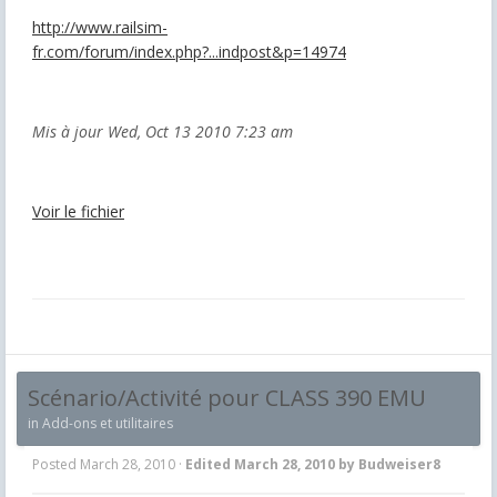
http://www.railsim-
fr.com/forum/index.php?...indpost&p=14974
Mis à jour Wed, Oct 13 2010 7:23 am
Voir le fichier
Scénario/Activité pour CLASS 390 EMU
in
Add-ons et utilitaires
Posted
March 28, 2010
·
Edited
March 28, 2010
by Budweiser8