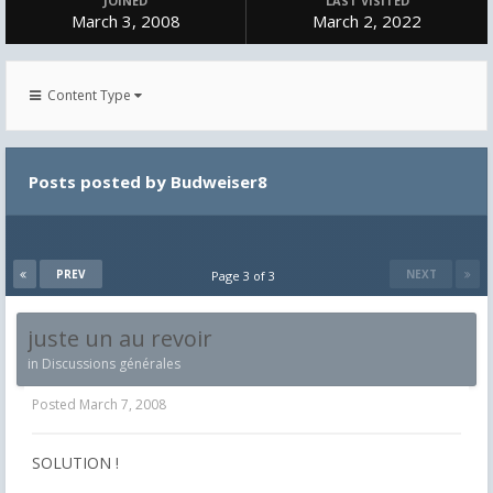
JOINED
LAST VISITED
March 3, 2008
March 2, 2022
Content Type
Posts posted by Budweiser8
PREV
NEXT
Page 3 of 3
juste un au revoir
in
Discussions générales
Posted
March 7, 2008
SOLUTION !