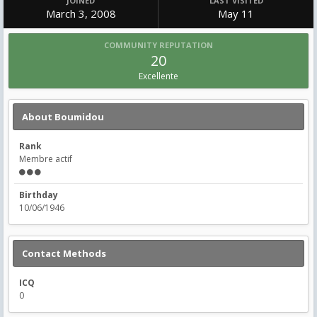
JOINED
LAST VISITED
March 3, 2008
May 11
COMMUNITY REPUTATION
20
Excellente
About Boumidou
Rank
Membre actif
Birthday
10/06/1946
Contact Methods
ICQ
0