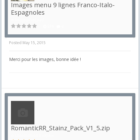
Images menu 9 lignes Franco-Italo-
Espagnoles
in
Images PreLoad
976
4
Posted
May 15, 2015
Merci pour les images, bonne idée !
RomanticRR_Stainz_Pack_V1_5.zip
in
Locomotives à vapeur