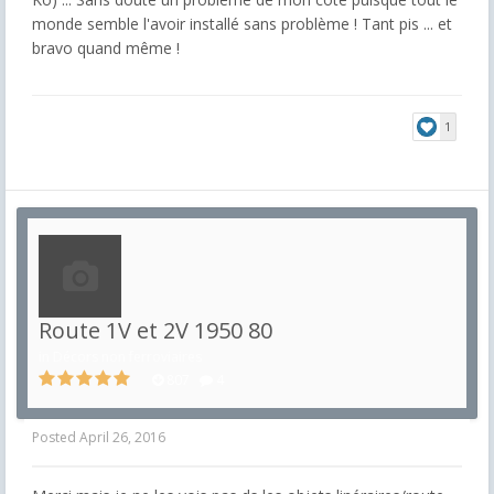
monde semble l'avoir installé sans problème ! Tant pis ... et
bravo quand même !
1
Route 1V et 2V 1950 80
in
Décors non ferroviaires
807
4
Posted
April 26, 2016