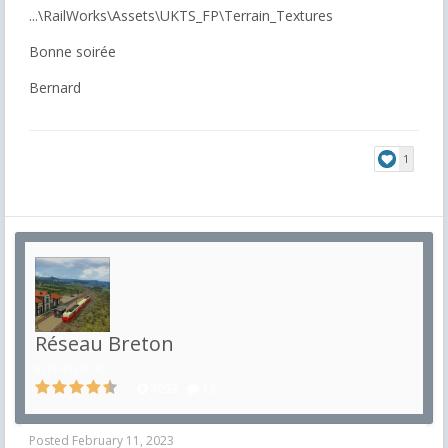
...\RailWorks\Assets\UKTS_FP\Terrain_Textures
Bonne soirée
Bernard
1
Réseau Breton
in
Françaises
4093
13
Posted
February 11, 2023