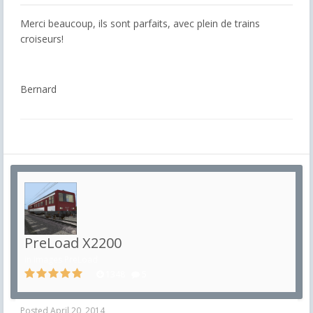
Merci beaucoup, ils sont parfaits, avec plein de trains
croiseurs!
Bernard
PreLoad X2200
in
Images PreLoad
1348
5
Posted
April 20, 2014