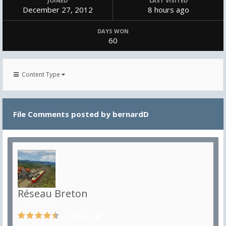
JOINED
LAST VISITED
December 27, 2012
8 hours ago
DAYS WON
60
Content Type
File Comments posted by bernardD
Réseau Breton
in
Françaises
4093
13