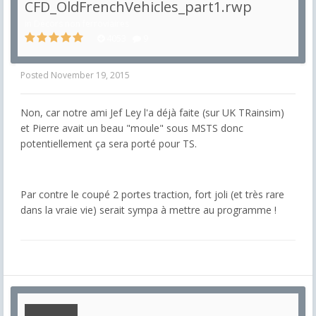
CFD_OldFrenchVehicles_part1.rwp
in
Décors non ferroviaires
4053
9
Posted
November 19, 2015
Non, car notre ami Jef Ley l'a déjà faite (sur UK TRainsim)
et Pierre avait un beau "moule" sous MSTS donc
potentiellement ça sera porté pour TS.
Par contre le coupé 2 portes traction, fort joli (et très rare
dans la vraie vie) serait sympa à mettre au programme !