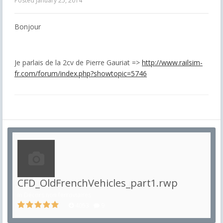
Posted
January 25, 2014
Bonjour
Je parlais de la 2cv de Pierre Gauriat =>
http://www.railsim-
fr.com/forum/index.php?showtopic=5746
CFD_OldFrenchVehicles_part1.rwp
in
Décors non ferroviaires
4053
9