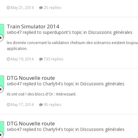
May 21, 2014
25 replies
Train Simulator 2014
sebo47 replied to superdupont's topic in
Discussions générales
les donnée concernant la validation cheksum des scènarios existent toujou
application.
May 19, 2014
733 replies
DTG Nouvelle route
sebo47 replied to Charly94's topic in
Discussions générales
ils ont osé ! des blocs d'Or : Intéressant.
May 17, 2014
95 replies
DTG Nouvelle route
sebo47 replied to Charly94's topic in
Discussions générales