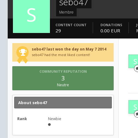
sebo47
Membre
CONTENT COUNT
DONATIONS
29
0.00 EUR
sebo47 last won the day on May 7 2014
sebo47 had the most liked content!
COMMUNITY REPUTATION
3
Neutre
About sebo47
Rank
Newbie