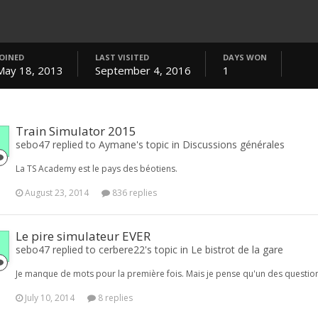
JOINED
LAST VISITED
DAYS WON
May 18, 2013
September 4, 2016
1
Train Simulator 2015
sebo47 replied to Aymane's topic in
Discussions générales
La TS Academy est le pays des béotiens.
August 23, 2014
836 replies
Le pire simulateur EVER
sebo47 replied to cerbere22's topic in
Le bistrot de la gare
Je manque de mots pour la première fois. Mais je pense qu'un des questions 
July 10, 2014
8 replies