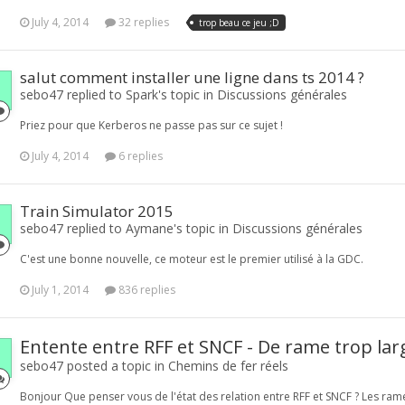
July 4, 2014
32 replies
trop beau ce jeu ;D
salut comment installer une ligne dans ts 2014 ?
sebo47 replied to Spark's topic in
Discussions générales
Priez pour que Kerberos ne passe pas sur ce sujet !
July 4, 2014
6 replies
Train Simulator 2015
sebo47 replied to Aymane's topic in
Discussions générales
C'est une bonne nouvelle, ce moteur est le premier utilisé à la GDC.
July 1, 2014
836 replies
Entente entre RFF et SNCF - De rame trop lar
sebo47 posted a topic in
Chemins de fer réels
Bonjour Que penser vous de l'état des relation entre RFF et SNCF ? Les rame