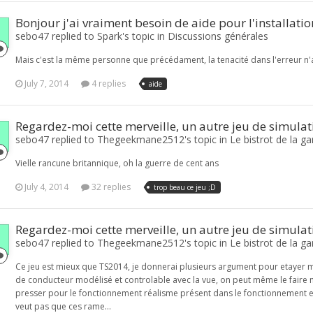
Bonjour j'ai vraiment besoin de aide pour l'installatio
sebo47 replied to Spark's topic in
Discussions générales
Mais c'est la même personne que précédament, la tenacité dans l'erreur n'
July 7, 2014
4 replies
aide
Regardez-moi cette merveille, un autre jeu de simulati
sebo47 replied to Thegeekmane2512's topic in
Le bistrot de la ga
Vielle rancune britannique, oh la guerre de cent ans
July 4, 2014
32 replies
trop beau ce jeu ;D
Regardez-moi cette merveille, un autre jeu de simulati
sebo47 replied to Thegeekmane2512's topic in
Le bistrot de la ga
Ce jeu est mieux que TS2014, je donnerai plusieurs argument pour etayer ma 
de conducteur modélisé et controlable avec la vue, on peut même le faire 
presser pour le fonctionnement réalisme présent dans le fonctionnement
veut pas que ces rame...