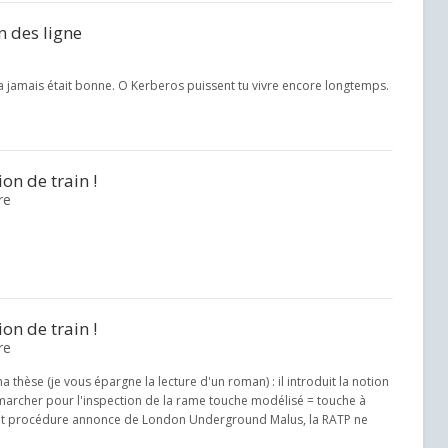
n des ligne
a jamais était bonne. O Kerberos puissent tu vivre encore longtemps.
on de train !
re
on de train !
re
thèse (je vous épargne la lecture d'un roman) : il introduit la notion
marcher pour l'inspection de la rame touche modélisé = touche à
 et procédure annonce de London Underground Malus, la RATP ne