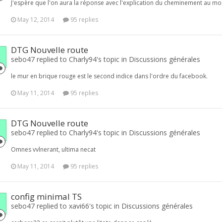
J'espère que l'on aura la réponse avec l'explication du cheminement au moin
May 12, 2014
95 replies
DTG Nouvelle route
sebo47 replied to Charly94's topic in
Discussions générales
le mur en brique rouge est le second indice dans l'ordre du facebook.
May 11, 2014
95 replies
DTG Nouvelle route
sebo47 replied to Charly94's topic in
Discussions générales
Omnes vvlnerant, ultima necat
May 11, 2014
95 replies
config minimal TS
sebo47 replied to xavi66's topic in
Discussions générales