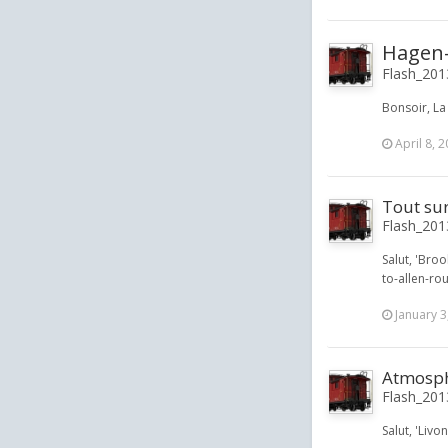
Hagen-S
Flash_201
Bonsoir, La
April 8, 
Tout su
Flash_2013
Salut, 'Bro
to-allen-ro
January 3
Atmosphè
Flash_2013
Salut, 'Livo