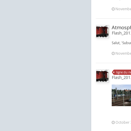
November
Atmosphè
Flash_2013
Salut, 'Sub
November
ligne du n
Flash_2013
October 