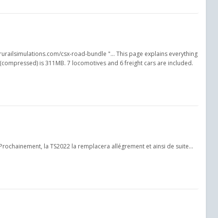
.trurailsimulations.com/csx-road-bundle "... This page explains everything
e (compressed) is 311MB. 7 locomotives and 6 freight cars are included.
Prochainement, la TS2022 la remplacera allégrement et ainsi de suite...