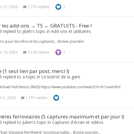
 21, 2020
1,775 replies
1
r les add-ons → TS ← GRATUITS - Free !
 replied to jibeh's topic in
Add-ons et utilitaires
rci pour les infos et les captures... Bonne journée!
 10, 2020
3,158 replies
1
(1 seul lien par post, merci !)
 replied to a topic in
Le bistrot de la gare
Michael Hutchence (INXS) https://www.youtube.com/watch?v=Xr1uxxIrhbY
 5, 2020
1,775 replies
1
res ferroviaires (5 captures maximum et par jour !)
 replied to Julien's topic in
Captures d'écran et vidéos
urban Glasgow Northwest' incontournable... Bonne journée...