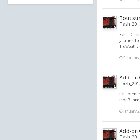
Tout su
Flash_2013
Salut, Dern
you need to
TruWeather 
February
Add-on 
Flash_2013
Faut prendr
mdr Bonne 
January 2
Add-on 
Flash_2013