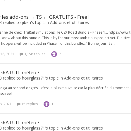
r les add-ons → TS ← GRATUITS - Free !
 replied to jibeh's topic in
Add-ons et utilitaires
ier né de chez 'TruRail Simulations', le CSX Road Bundle - Phase 1... https://www
 know about this bundle. This is by far our most ambitious project yet. File siz
hoppers will be included in Phase II of this bundle..." Bonne journée...
 18, 2021
3,158 replies
2
GRATUIT météo ?
 replied to hourglass71's topic in
Add-ons et utilitaires
e ça au second degrés... c'est la plus mauvaise car la plus décriée du moment! 
soirée!
8, 2021
15 replies
1
GRATUIT météo ?
 replied to hourglass71's topic in
Add-ons et utilitaires