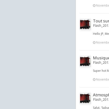
November
Tout su
Flash_2013
Hello JP, Me
November
Musique 
Flash_2013
Super hot 
November
Atmosphè
Flash_2013
Salut, 'Sub