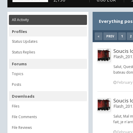
All Activity
Everything pos
Profiles
1
2
PREV
Status Updates
Soucis 
Status Replies
Flash_2013
Forums
Salut, Ques
bateau donn
Topics
February
Posts
Downloads
Soucis 
Flash_2013
Files
Salut, Mal 
File Comments
fait, je n'a
File Reviews
February