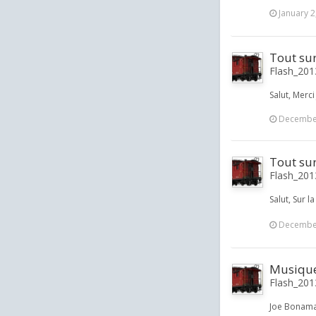
January 2
Tout su
Flash_2013
Salut, Merci
December
Tout su
Flash_2013
Salut, Sur 
December
Musique 
Flash_2013
Joe Bonama