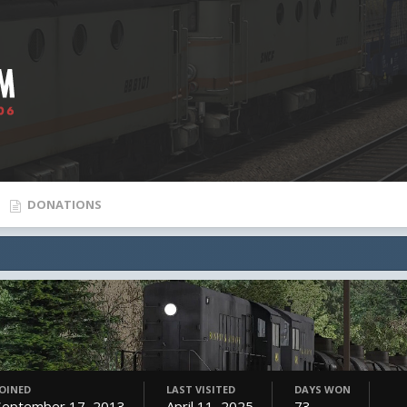
DONATIONS
JOINED
LAST VISITED
DAYS WON
September 17, 2013
April 11, 2025
73