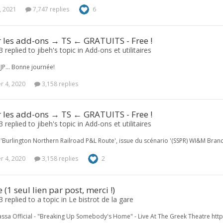
, 2021
7,747 replies
6
r les add-ons → TS ← GRATUITS - Free !
 replied to jibeh's topic in
Add-ons et utilitaires
 JP... Bonne journée!
 4, 2020
3,158 replies
r les add-ons → TS ← GRATUITS - Free !
 replied to jibeh's topic in
Add-ons et utilitaires
la 'Burlington Northern Railroad P&L Route', issue du scénario '(SSPR) WI&M Bran
 4, 2020
3,158 replies
2
(1 seul lien par post, merci !)
 replied to a topic in
Le bistrot de la gare
ssa Official - "Breaking Up Somebody's Home" - Live At The Greek Theatre 