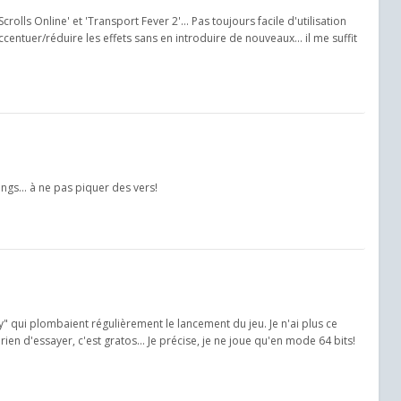
olls Online' et 'Transport Fever 2'... Pas toujours facile d'utilisation
centuer/réduire les effets sans en introduire de nouveaux... il me suffit
ngs... à ne pas piquer des vers!
" qui plombaient régulièrement le lancement du jeu. Je n'ai plus ce
ien d'essayer, c'est gratos... Je précise, je ne joue qu'en mode 64 bits!