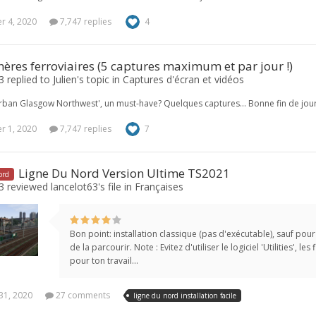
 4, 2020
7,747 replies
4
res ferroviaires (5 captures maximum et par jour !)
 replied to Julien's topic in
Captures d'écran et vidéos
urban Glasgow Northwest', un must-have? Quelques captures... Bonne fin de jour
 1, 2020
7,747 replies
7
Ligne Du Nord Version Ultime TS2021
ord
 reviewed lancelot63's file in
Françaises
Bon point: installation classique (pas d'exécutable), sauf pou
de la parcourir. Note : Evitez d'utiliser le logiciel 'Utilities', 
pour ton travail...
31, 2020
27 comments
ligne du nord installation facile