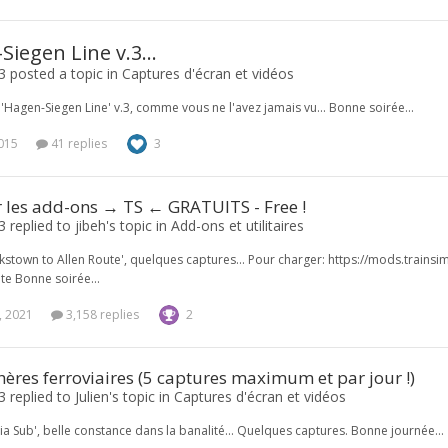
iegen Line v.3...
3 posted a topic in
Captures d'écran et vidéos
 'Hagen-Siegen Line' v.3, comme vous ne l'avez jamais vu... Bonne soirée...
2015
41 replies
3
r les add-ons → TS ← GRATUITS - Free !
 replied to jibeh's topic in
Add-ons et utilitaires
okstown to Allen Route', quelques captures... Pour charger: https://mods.tra
ute Bonne soirée...
, 2021
3,158 replies
2
res ferroviaires (5 captures maximum et par jour !)
 replied to Julien's topic in
Captures d'écran et vidéos
nia Sub', belle constance dans la banalité... Quelques captures. Bonne journée...