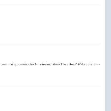
insimcommunity.com/mods/c1-train-simulator/c11-routes/i194-brookstown-