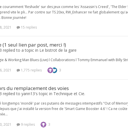
lise couramment 'Reshade' sur des jeux comme les 'Assassin's Creed', 'The Elder Scr
rend vite le pli... Par contre sur TS 20xx, RW_Enhancer ne fait globalement qu'ac
 Bonne journée!
8, 2021
15 replies
(1 seul lien par post, merci !)
 replied to a topic in
Le bistrot de la gare
ie & Working Man Blues (Live) l Collaborations l Tommy Emmanuel with Billy Stri
6, 2021
1,775 replies
3
lors du remplacement des voies
 replied to yann13's topic in
Technique et Cie.
 été longtemps 'inondé' par ces putains de messages intempestifs "Out of Memory
uis que j'ai installé la version free de 'Smart Game Booster 4.6' ! Ca ne coûte r
ée...
0, 2021
9 replies
3