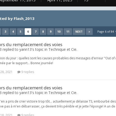
ted by Flash_2013
3
4
5
6
7
8
9
10
11
Page 6 of 84
NEXT
lors du remplacement des voies
 replied to yann13's topic in
Technique et Cie.
tion du jour : quelles sont les causes probables des messages d'erreur "Out
ée par le support... Bonne journée!
 28, 2021
9 replies
lors du remplacement des voies
 replied to yann13's topic in
Technique et Cie.
m'en a pris de crier victoire trop tôt... actuellement je délaisse TS, embourbé 
rrive pas à m'en débarrasser, ça devient très pénible et je jette l'éponge! A un de 
 18, 2021
9 replies