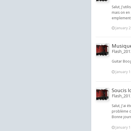
Salut, J'uti
mais on en p
emplement.
January 2
Musique 
Flash_2013
Guitar Boog
January 1
Soucis 
Flash_2013
Salut, J'ai
problème dep
Bonne journ
January 1