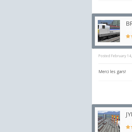
BR
in
R
Posted
February 14
Merci les gars!
JY
in
U