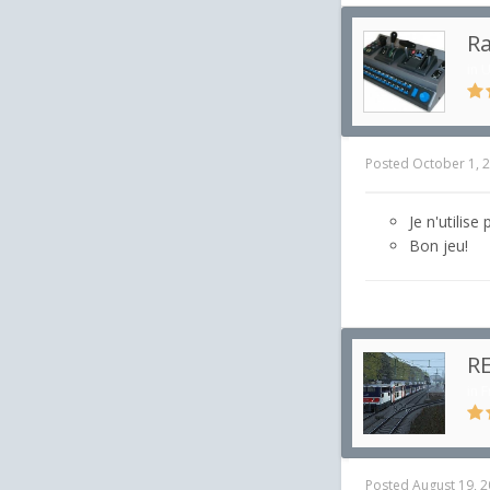
Ra
in
U
Posted
October 1, 
Je n'utilis
Bon jeu!
RE
in
F
Posted
August 19, 