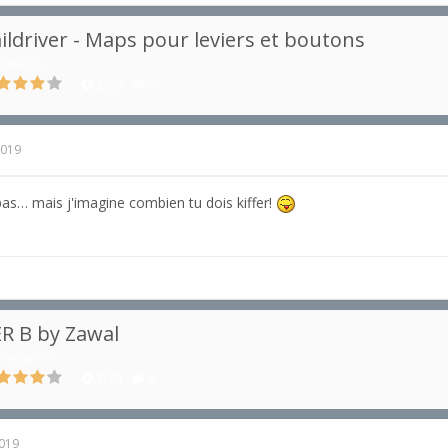
ildriver - Maps pour leviers et boutons
tilitaires
3208
0
2019
e pas… mais j'imagine combien tu dois kiffer!
R B by Zawal
rançaises
3183
6
2019