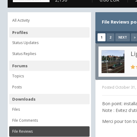
All Activity
File Reviews p
Profiles
1
2
NEXT
Status Updates
Li
Status Replies
in
F
Forums
Topics
Posts
Posted
October 31,
Downloads
Bon point: install
Files
Note : Evitez d'uti
File Comments
Merci pour ton trav
File Reviews