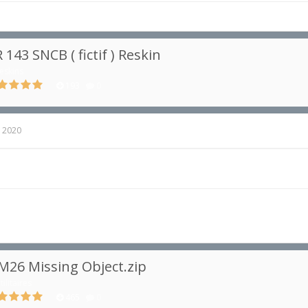
 143 SNCB ( fictif ) Reskin
eskins
193
0
, 2020
M26 Missing Object.zip
tilitaires
465
0