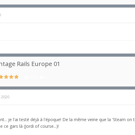
0
ntage Rails Europe 01
trangères
5769
13
, 2020
nt... je l'ai testé déjà à l'époque! De la même veine que la 'Steam on t
de ce gars là (Jordi of course...)!