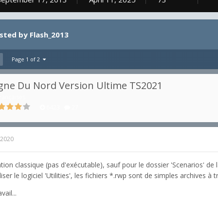
osted by Flash_2013
Page 1 of 2
gne Du Nord Version Ultime TS2021
rançaises
6423
27
 2020
ation classique (pas d'exécutable), sauf pour le dossier 'Scenarios' de
liser le logiciel 'Utilities', les fichiers *.rwp sont de simples archives à
ail...