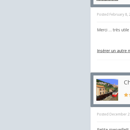
Posted
February 8,
Merci … très utile
Insérer un autre 
Ch
in
F
Posted
December 2
Petite merveille!!!