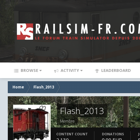
BROWSE
ACTIVITY
LEADERBOARD
Home
Flash_2013
Flash_2013
Membre
CONTENT COUNT
DONATIONS
2,130
0.00 EUR