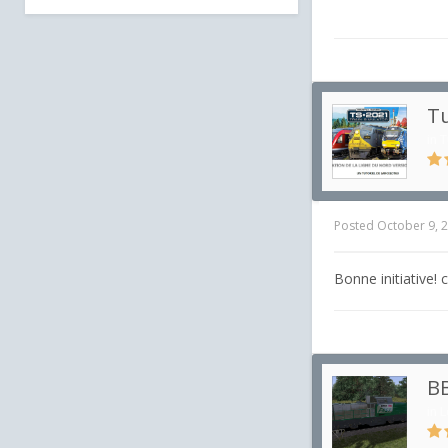
Tu
in
T
Posted
October 9, 
Bonne initiative! c
B
in
L