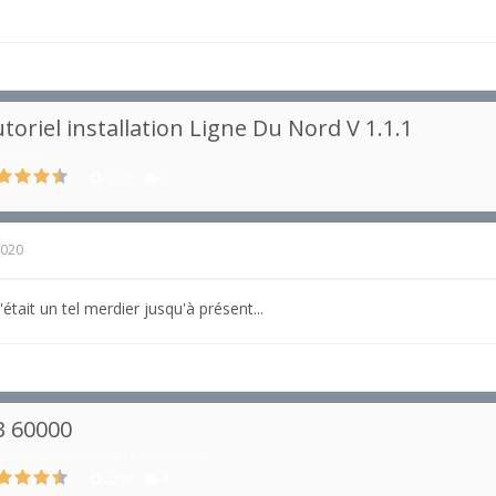
toriel installation Ligne Du Nord V 1.1.1
utoriels
3737
1
2020
'était un tel merdier jusqu'à présent...
B 60000
ocomotives diesels et électriques
2791
4