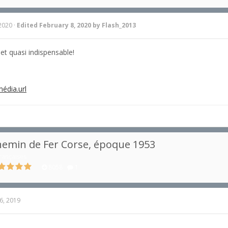
 2020
·
Edited
February 8, 2020
by Flash_2013
 et quasi indispensable!
média.url
emin de Fer Corse, époque 1953
rançaises
8058
1
6, 2019