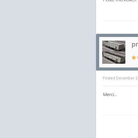
p
in
W
Posted
December 2
Merci...