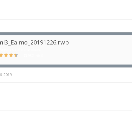
ml3_Ealmo_20191226.rwp
agons de Marchandises
932
0
6, 2019