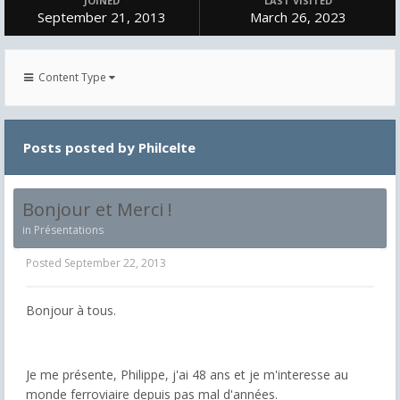
JOINED
LAST VISITED
September 21, 2013
March 26, 2023
Content Type
Posts posted by Philcelte
Bonjour et Merci !
in
Présentations
Posted
September 22, 2013
Bonjour à tous.
Je me présente, Philippe, j'ai 48 ans et je m'interesse au
monde ferroviaire depuis pas mal d'années.