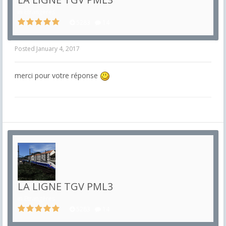
in
Etrangères
5283
14
Posted
January 4, 2017
merci pour votre réponse
LA LIGNE TGV PML3
in
Etrangères
5283
14