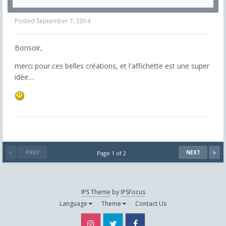
Posted
September 7, 2014
Bonsoir,
merci pour ces belles créations, et l'affichette est une super
idée....
PREV
NEXT
Page 1 of 2
IPS Theme
by
IPSFocus
Language
Theme
Contact Us
Instagram
Twitter
Facebook