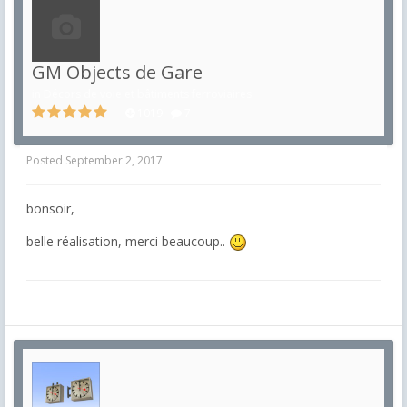
GM Objects de Gare
in
Décors de voie et bâtiments ferroviaires
1019
7
Posted
September 2, 2017
bonsoir,
belle réalisation, merci beaucoup..