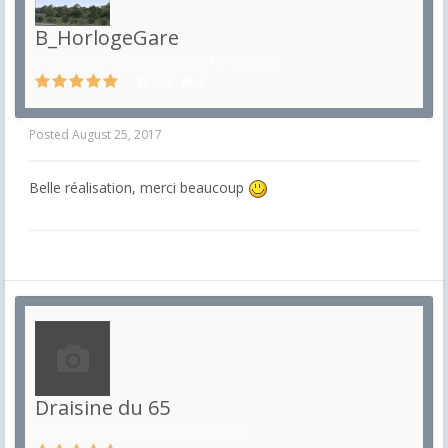
B_HorlogeGare
in
Décors de voie et bâtiments ferroviaires
955
4
Posted
August 25, 2017
Belle réalisation, merci beaucoup
Draisine du 65
in
Locomotives diesels et électriques