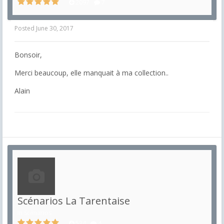
2097
7
Posted
June 30, 2017
Bonsoir,
Merci beaucoup, elle manquait à ma collection..
Alain
Scénarios La Tarentaise
in
Scénarios
534
4