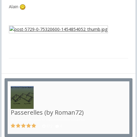
Alain
Passerelles (by Roman72)
in
Décors de voie et bâtiments ferroviaires
972
4