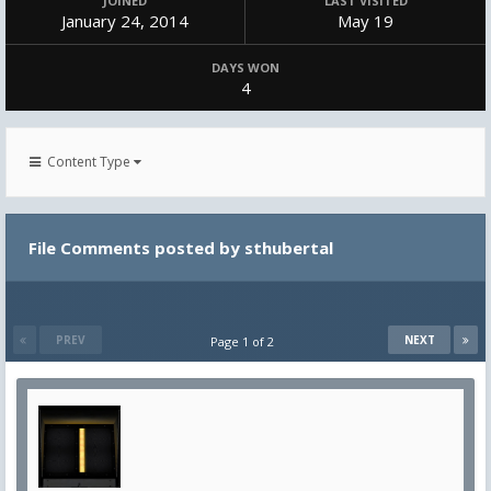
JOINED
LAST VISITED
January 24, 2014
May 19
DAYS WON
4
Content Type
File Comments posted by sthubertal
PREV
NEXT
Page 1 of 2