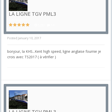
LA LIGNE TGV PML3
in
Etrangères
5283
14
Posted
January 10, 2017
bonjour, la KHS...Kent high speed, ligne anglaise fournie je
crois avec TS2017 ( à vérifier )
LA LIGNE TGV PML3