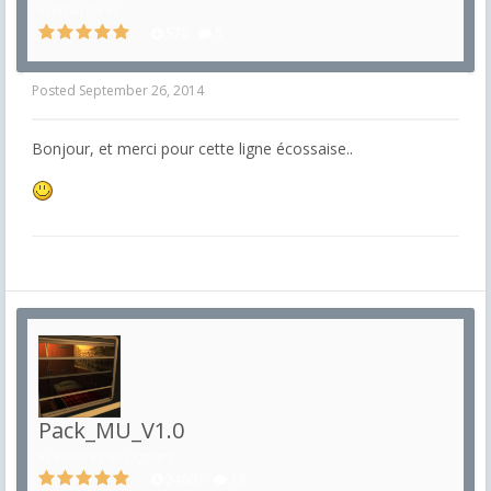
in
Etrangères
573
5
Posted
September 26, 2014
Bonjour, et merci pour cette ligne écossaise..
Pack_MU_V1.0
in
Voitures Voyageurs
24807
13