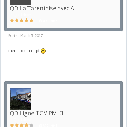
QD La Tarentaise avec AI
in
Quickdrive
493
5
Posted
March 5, 2017
merci pour ce qd
QD Ligne TGV PML3
in
Quickdrive
827
1