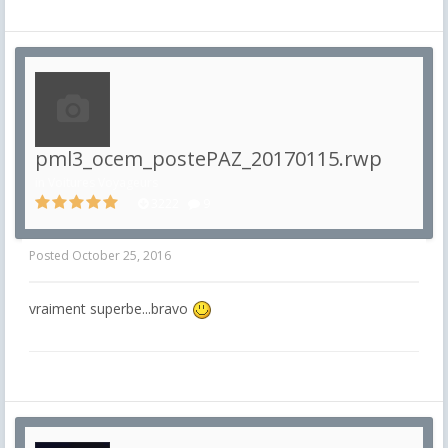
pml3_ocem_postePAZ_20170115.rwp
in
Voitures Voyageurs
3222
9
Posted
October 25, 2016
vraiment superbe...bravo