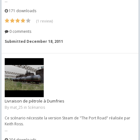
...
171 downloads
(1 review)
0 comments
Submitted
December 18, 2011
Livraison de pétrole à Dumfries
By
mat_25
in
Scénarios
Ce scénario nécessite la version Steam de "The Port Road" réalisée par
Keith Ross.
...
204 downloads