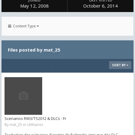
JOINED
LAST VISITED
May 12, 2008
October 6, 2014
Content Type
Files posted by mat_25
SORT BY
Scenarios RW3/TS2012 & DLCs - Fr
By
mat_25
in
Utilitaires
Traduction des scénarios d'origine de Railworks ainsi que des DLC