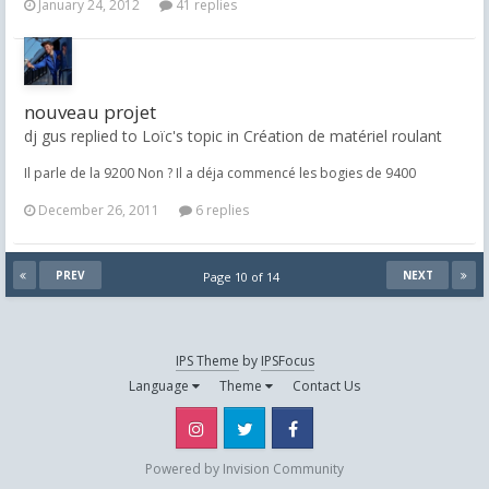
January 24, 2012
41 replies
nouveau projet
dj gus replied to Loïc's topic in
Création de matériel roulant
Il parle de la 9200 Non ? Il a déja commencé les bogies de 9400
December 26, 2011
6 replies
PREV
NEXT
Page 10 of 14
IPS Theme
by
IPSFocus
Language
Theme
Contact Us
Instagram
Twitter
Facebook
Powered by Invision Community