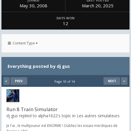
JOINED
LAST VISITED
May 30, 2008
March 20, 2025
DAYS WON
12
Content Type
Everything posted by dj gus
PREV
NEXT
Page 10 of 14
Run 8 Train Simulator
dj gus replied to alpha1622's topic in
Les autres simulateurs
Je l'ai , le multijoueur est ENORME ! Oubliez les essais merdiques de