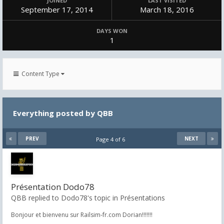
JOINED
LAST VISITED
September 17, 2014
March 18, 2016
DAYS WON
1
Content Type
Everything posted by QBB
PREV
NEXT
Page 4 of 6
Présentation Dodo78
QBB replied to Dodo78's topic in
Présentations
Bonjour et bienvenu sur Railsim-fr.com Dorian!!!!!!!