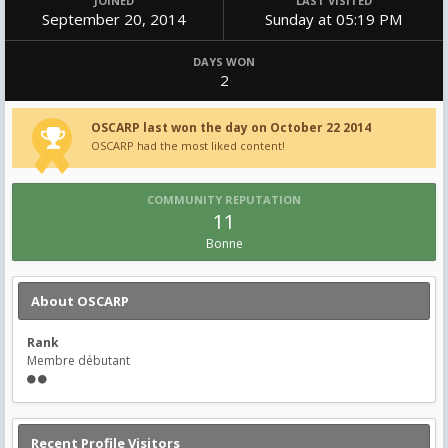
JOINED
LAST VISITED
September 20, 2014
Sunday at 05:19 PM
DAYS WON
2
OSCARP last won the day on October 22 2014
OSCARP had the most liked content!
COMMUNITY REPUTATION
11
Bonne
About OSCARP
Rank
Membre débutant
Recent Profile Visitors