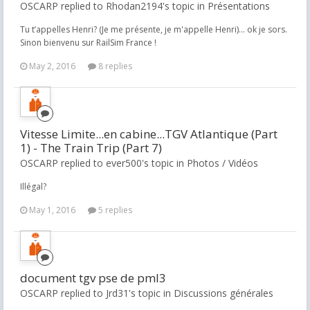
OSCARP replied to Rhodan2194's topic in
Présentations
Tu t’appelles Henri? (Je me présente, je m'appelle Henri)... ok je sors.
Sinon bienvenu sur RailSim France !
May 2, 2016
8 replies
Vitesse Limite...en cabine...TGV Atlantique (Part
1) - The Train Trip (Part 7)
OSCARP replied to ever500's topic in
Photos / Vidéos
Illégal?
May 1, 2016
5 replies
document tgv pse de pml3
OSCARP replied to Jrd31's topic in
Discussions générales