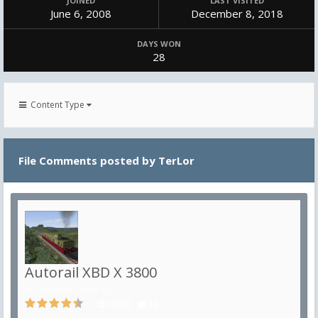
JOINED
LAST VISITED
June 6, 2008
December 8, 2018
DAYS WON
28
Content Type
File Comments posted by TerLor
Autorail XBD X 3800
in
Automotrices et TGV
19158
18