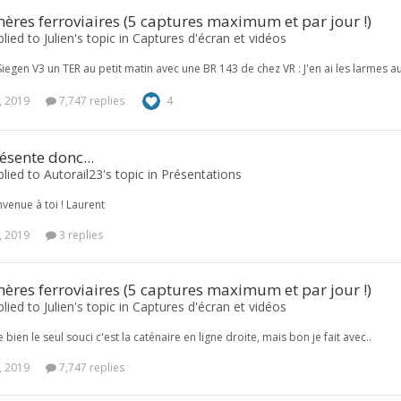
res ferroviaires (5 captures maximum et par jour !)
lied to Julien's topic in
Captures d'écran et vidéos
iegen V3 un TER au petit matin avec une BR 143 de chez VR : J'en ai les larmes a
, 2019
7,747 replies
4
ésente donc...
plied to Autorail23's topic in
Présentations
nvenue à toi ! Laurent
, 2019
3 replies
res ferroviaires (5 captures maximum et par jour !)
lied to Julien's topic in
Captures d'écran et vidéos
e bien le seul souci c'est la caténaire en ligne droite, mais bon je fait avec..
, 2019
7,747 replies