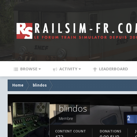
BROWSE
ACTIVITY
LEADERBOARD
Home
blindos
blindos
Membre
CONTENT COUNT
DONATIONS
472
0.00 EUR