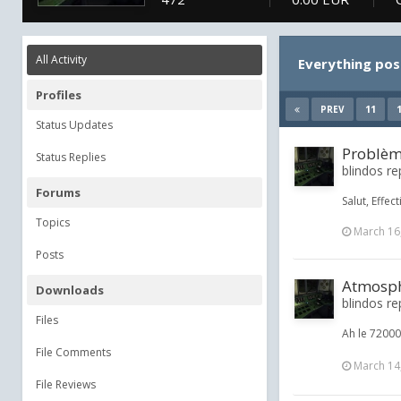
All Activity
Everything pos
Profiles
11
PREV
Status Updates
Problème
Status Replies
blindos re
Forums
Salut, Effe
Topics
March 16
Posts
Atmosphè
Downloads
blindos rep
Files
Ah le 72000
File Comments
March 14
File Reviews