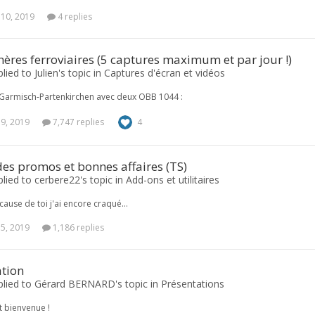
 10, 2019
4 replies
res ferroviaires (5 captures maximum et par jour !)
lied to Julien's topic in
Captures d'écran et vidéos
e Garmisch-Partenkirchen avec deux OBB 1044 :
 9, 2019
7,747 replies
4
des promos et bonnes affaires (TS)
plied to cerbere22's topic in
Add-ons et utilitaires
cause de toi j'ai encore craqué…
 5, 2019
1,186 replies
ation
eplied to Gérard BERNARD's topic in
Présentations
et bienvenue !