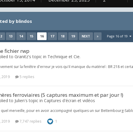
ted by blindos
12
13
14
15
16
17
18
19
Page 16 of 19
NEXT
 fichier rwp
plied to Granitz's topic in
Technique et Cie.
ctivement sur la fenêtre d'erreur je vois qu'il manque du matériel : BR 218 et ce
, 2019
5 replies
res ferroviaires (5 captures maximum et par jour !)
lied to Julien's topic in
Captures d'écran et vidéos
 quel merveille, pour en avoir accompagné quelques un sur Bettembourg-Sablon
, 2019
7,747 replies
1