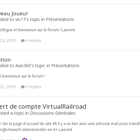
eau Joueur
plied to vic17's topic in
Présentations
collègue et bienvenue sur le forum ! Laurent
 24, 2019
4 replies
ation
plied to Axis360's topic in
Présentations
et bienvenue sur le forum !
 21, 2019
3 replies
ert de compte VirtualRailroad
sted a topic in
Discussions Générales
 ! Sur la page d'accueil du site VR il y a un lien avec une adresse mail pour trans
e/gb/news/5-datentransfer-en A+ Laurent