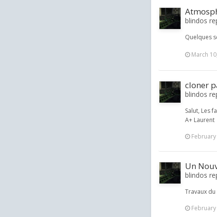
Atmosphè
blindos rep
Quelques s
March 10
cloner p
blindos re
Salut, Les f
A+ Laurent
February
Un Nouv
blindos re
Travaux du 
February