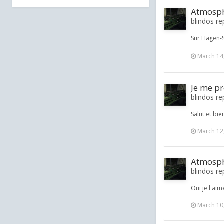
Atmosphè
blindos rep
Sur Hagen-S
March 14
Je me pr
blindos re
Salut et bie
March 12
Atmosphè
blindos rep
Oui je l'aim
March 10