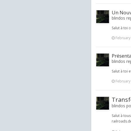
Un Nouv
blindos re
Salut à toi 
February
Présent
blindos re
Salut à toi 
February
Transf
blindos po
Salut à tous
railroads.d