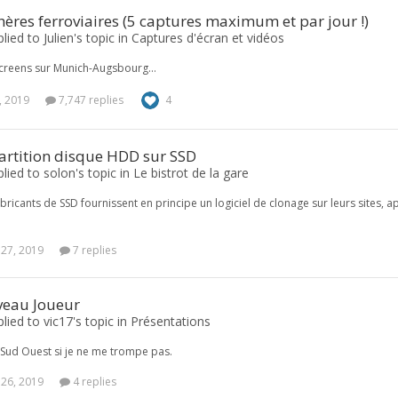
res ferroviaires (5 captures maximum et par jour !)
lied to Julien's topic in
Captures d'écran et vidéos
creens sur Munich-Augsbourg…
, 2019
7,747 replies
4
artition disque HDD sur SSD
plied to solon's topic in
Le bistrot de la gare
abricants de SSD fournissent en principe un logiciel de clonage sur leurs sites, ap
 27, 2019
7 replies
eau Joueur
plied to vic17's topic in
Présentations
Sud Ouest si je ne me trompe pas.
 26, 2019
4 replies