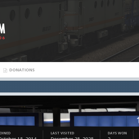
DONATIONS
JOINED
LAST VISITED
DAYS WON
October 15, 2014
December 25, 2025
2