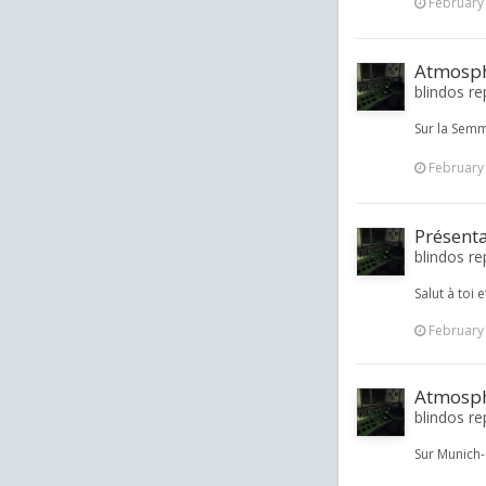
February
Atmosphè
blindos rep
Sur la Semm
February
Présent
blindos re
Salut à toi 
February
Atmosphè
blindos rep
Sur Munich-