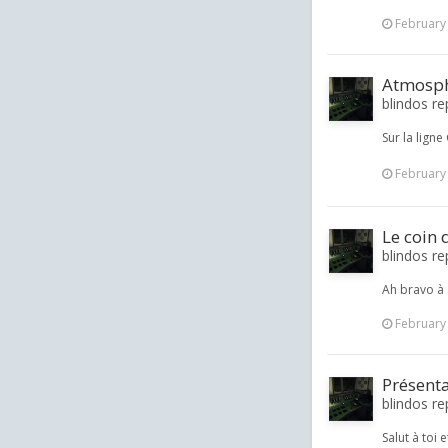
February
Atmosphè
blindos rep
Sur la lign
February
Le coin 
blindos re
Ah bravo à 
February
Présent
blindos r
Salut à toi 