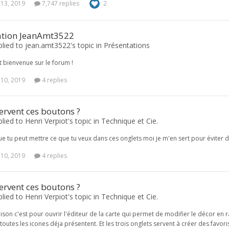
 13, 2019
7,747 replies
2
ation JeanAmt3522
plied to jean.amt3522's topic in
Présentations
et bienvenue sur le forum !
 10, 2019
4 replies
ervent ces boutons ?
plied to Henri Verpiot's topic in
Technique et Cie.
que tu peut mettre ce que tu veux dans ces onglets moi je m'en sert pour éviter d
 10, 2019
4 replies
ervent ces boutons ?
plied to Henri Verpiot's topic in
Technique et Cie.
aison c'est pour ouvrir l'éditeur de la carte qui permet de modifier le décor en
a toutes les icones déja présentent. Et les trois onglets servent à créer des favor