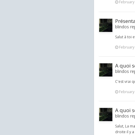
February
Présent
blindos re
Salut à toi 
February
A quoi s
blindos re
C'est vrai 
February
A quoi s
blindos re
Salut, La m
droite il y 