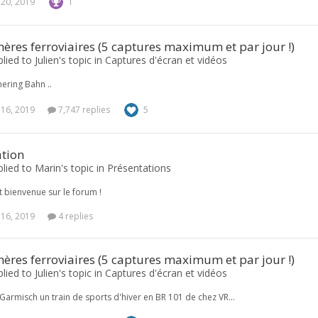
 20, 2019
1
res ferroviaires (5 captures maximum et par jour !)
lied to Julien's topic in
Captures d'écran et vidéos
ering Bahn ..
 16, 2019
7,747 replies
5
ation
plied to Marin's topic in
Présentations
et bienvenue sur le forum !
 16, 2019
4 replies
res ferroviaires (5 captures maximum et par jour !)
lied to Julien's topic in
Captures d'écran et vidéos
Garmisch un train de sports d'hiver en BR 101 de chez VR...