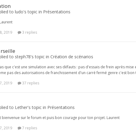
ation
plied to ludo's topic in
Présentations
! Laurent
8, 2019
3 replies
rseille
plied to steph78's topic in
Création de scénarios
as que c'est une simulation avec ses défauts : pas d'essais de frein après mise 
me pas des autorisations de franchissement d'un carré fermé genre c'est bon tu
7, 2019
37 replies
plied to Lether's topic in
Présentations
 et bienvenue sur le forum et puis bon courage pour ton projet. Laurent
7, 2019
7 replies