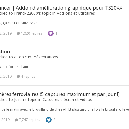
ncer | Addon d'amélioration graphique pour TS20XX
plied to Franck22000's topic in
Add-ons et utilitaires
, ça c'est du suivi SAV !
2, 2019
1,020 replies
1
ation
plied to a topic in
Présentations
ur le forum ! Laurent
2, 2019
4 replies
res ferroviaires (5 captures maximum et par jour !)
lied to Julien's topic in
Captures d'écran et vidéos
ce le matin avec le brouillard de chez AP Et plus tard une fois le brouillard levé,
, 2019
7,747 replies
2