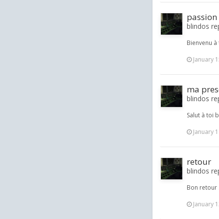
passion 
blindos re
Bienvenu à t
January 1
ma prese
blindos re
Salut à toi 
January 1
retour
blindos re
Bon retour 
January 1