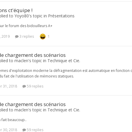
ons ct'équipe !
plied to Yoyo80's topic in
Présentations
ur le forum des bidouilleurs A+
, 2019
3 replies
1
e chargement des scénarios
plied to maclen's topic in
Technique et Cie.
tèmes d'exploitation moderne la défragmentation est automatique en fonction de
u fait de l'utilisation de mémoires statiques.
 31, 2018
59 replies
e chargement des scénarios
plied to maclen's topic in
Technique et Cie.
a fait beaucoup..
 30, 2018
59 replies