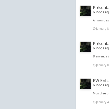
Présent
blindos rep
Ah non c'est
January 8
Présent
blindos rep
Bienvenue à
January 8
RW Enha
blindos re
Mon dieu qu
January 4