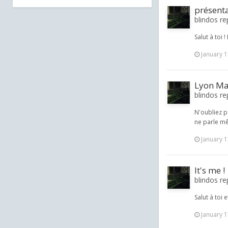
présent
blindos re
Salut à toi 
January 1
Lyon Ma
blindos re
N'oubliez p
ne parle mê
January 1
It's me !
blindos re
Salut à toi
January 1