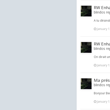
RW Enha
blindos re
A tu désinst
January 1
RW Enha
blindos re
On dirait un
January 1
Ma prése
blindos re
Bonjour Ben
January 1