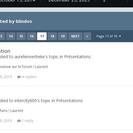
ted by blindos
13
14
15
16
17
18
19
Page 17 of 19
NEXT
ation
plied to aurelienverbeke's topic in
Présentations
envenue sur le forum ! Laurent
9, 2019
4 replies
plied to intercity600's topic in
Présentations
fano ! Laurent
9, 2019
1 reply