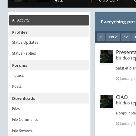
All Activity
Everything pos
Profiles
12
PREV
Status Updates
Présent
Status Replies
blindos re
Forums
Salut et bi
Topics
January 2
Posts
CIAO
Downloads
blindos re
Files
Bonjour Ste
File Comments
January 1
File Reviews