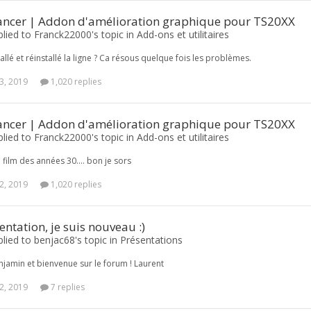
ncer | Addon d'amélioration graphique pour TS20XX
plied to Franck22000's topic in
Add-ons et utilitaires
allé et réinstallé la ligne ? Ca résous quelque fois les problèmes.
3, 2019
1,020 replies
ncer | Addon d'amélioration graphique pour TS20XX
plied to Franck22000's topic in
Add-ons et utilitaires
 film des années 30.... bon je sors
2, 2019
1,020 replies
ntation, je suis nouveau :)
plied to benjac68's topic in
Présentations
jamin et bienvenue sur le forum ! Laurent
2, 2019
7 replies