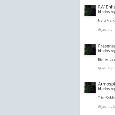
RW Enha
blindos re
Merci Franck
January 1
Présent
blindos re
Bienvenue s
January 1
Atmosphè
blindos rep
Trier-Coblen
January 8