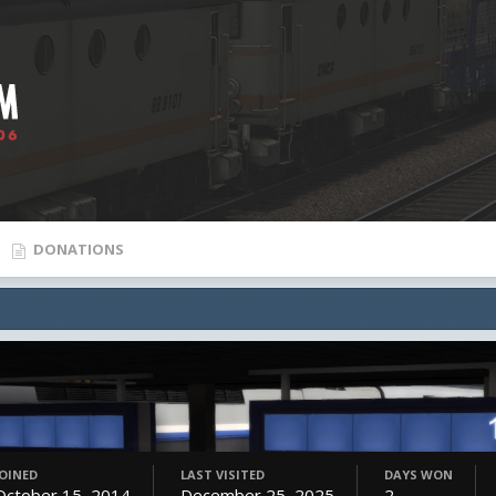
DONATIONS
JOINED
LAST VISITED
DAYS WON
October 15, 2014
December 25, 2025
2