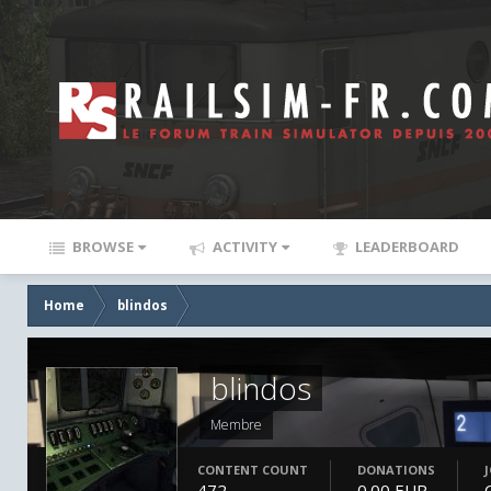
BROWSE
ACTIVITY
LEADERBOARD
Home
blindos
blindos
Membre
CONTENT COUNT
DONATIONS
472
0.00 EUR