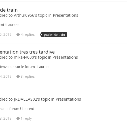
de train
plied to Arthur0956's topic in
Présentations
oi ! Laurent
5, 2019
4 replies
passion de train
ntation tres tres tardive
plied to mika44000's topic in
Présentations
bienvenue sur le forum ! Laurent
4, 2019
3 replies
plied to JRDALLAS02's topic in
Présentations
sur le forum ! Laurent
3, 2019
1 reply