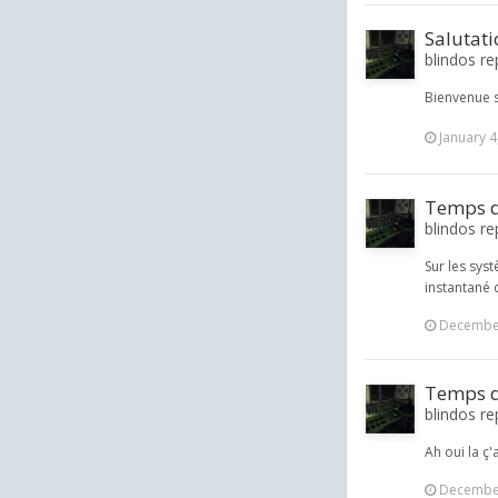
Salutati
blindos re
Bienvenue s
January 4
Temps d
blindos re
Sur les sys
instantané d
December
Temps d
blindos re
Ah oui la ç'
December