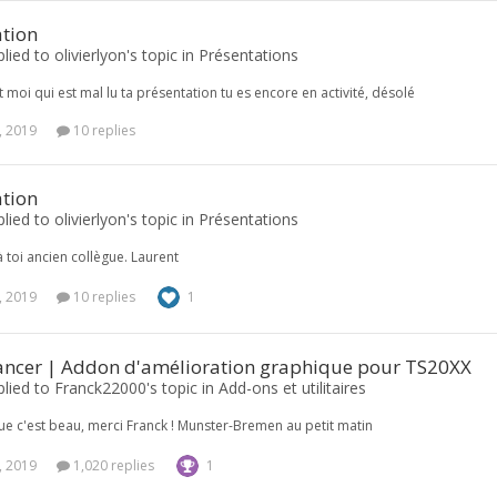
ation
lied to olivierlyon's topic in
Présentations
 moi qui est mal lu ta présentation tu es encore en activité, désolé
, 2019
10 replies
ation
lied to olivierlyon's topic in
Présentations
 toi ancien collègue. Laurent
, 2019
10 replies
1
ncer | Addon d'amélioration graphique pour TS20XX
plied to Franck22000's topic in
Add-ons et utilitaires
e c'est beau, merci Franck ! Munster-Bremen au petit matin
, 2019
1,020 replies
1