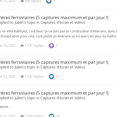
r 25, 2021
346 replies
9
res ferroviaires (5 captures maximum et par jour !)
plied to Julien's topic in
Captures d'écran et vidéos
 vu en effet Rabby62, c'est bien ! Je ne suis pas un constructeur d'itinéraire, donc 
d'inspiration pour cela, c'est plutôt un itinéraire vu à travers les yeux du maître-ma
r 23, 2021
7,747 replies
1
res ferroviaires (5 captures maximum et par jour !)
plied to Julien's topic in
Captures d'écran et vidéos
r 23, 2021
7,747 replies
15
res ferroviaires (5 captures maximum et par jour !)
plied to Julien's topic in
Captures d'écran et vidéos
tone ..
r 21, 2021
7,747 replies
18