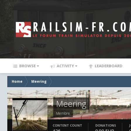
BROWSE
ACTIVITY
LEADERBOARD
Home
Meering
Meering
Membre
CONTENT COUNT
DONATIONS
426
0.00 EUR