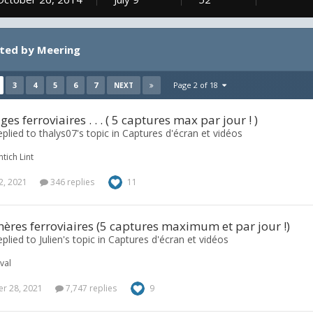
ted by Meering
3
4
5
6
7
Page 2 of 18
NEXT
es ferroviaires . . . ( 5 captures max par jour ! )
plied to thalys07's topic in
Captures d'écran et vidéos
tich Lint
2, 2021
346 replies
11
res ferroviaires (5 captures maximum et par jour !)
plied to Julien's topic in
Captures d'écran et vidéos
val
r 28, 2021
7,747 replies
9