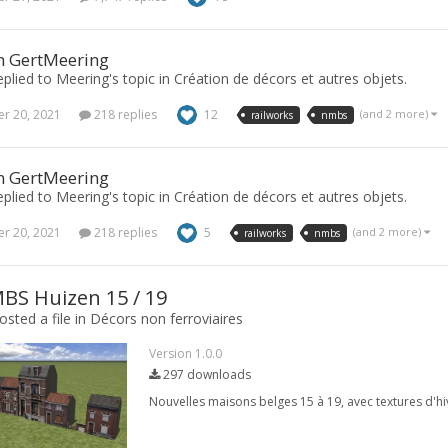
n GertMeering
plied to Meering's topic in
Création de décors et autres objets.
r 20, 2021
218 replies
12
(and 2 more)
railworks
nmbs
n GertMeering
plied to Meering's topic in
Création de décors et autres objets.
r 20, 2021
218 replies
5
(and 2 more)
railworks
nmbs
S Huizen 15 / 19
sted a file in
Décors non ferroviaires
Version 1.0.0
297 downloads
Nouvelles maisons belges 15 à 19, avec textures d'hiv