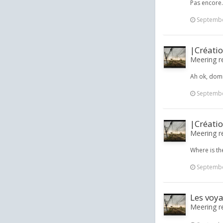
Pas encore.
Septembe
|Créati
Meering re
Ah ok, domm
Septembe
|Créati
Meering re
Where is th
Septembe
Les voyag
Meering re