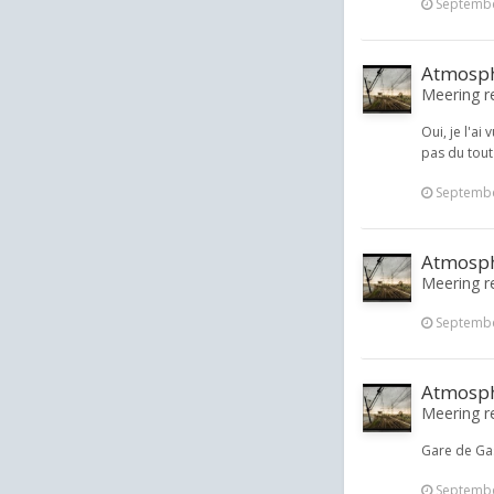
Septembe
Atmosphè
Meering re
Oui, je l'ai
pas du tout 
Septembe
Atmosphè
Meering re
Septembe
Atmosphè
Meering re
Gare de Gas
Septembe