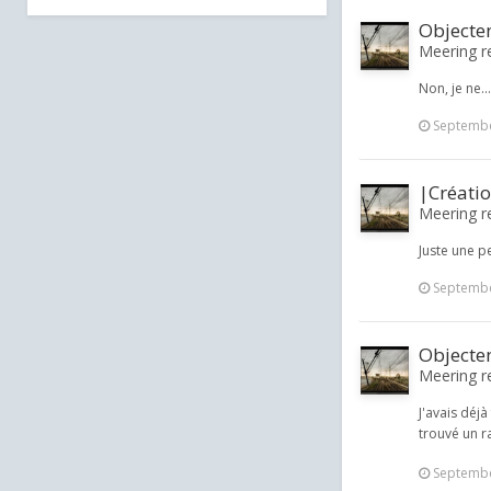
Objecte
Meering re
Non, je ne.
Septembe
|Créati
Meering re
Juste une pe
Septembe
Objecte
Meering re
J'avais déjà
trouvé un r
Septembe