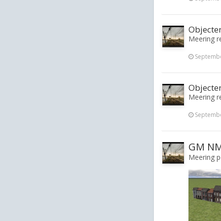
Objecte
Meering re
Septembe
Objecte
Meering re
Septembe
GM NMB
Meering po