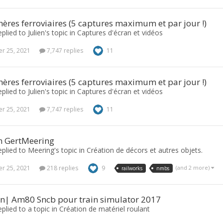
res ferroviaires (5 captures maximum et par jour !)
plied to Julien's topic in
Captures d'écran et vidéos
r 25, 2021
7,747 replies
11
res ferroviaires (5 captures maximum et par jour !)
plied to Julien's topic in
Captures d'écran et vidéos
r 25, 2021
7,747 replies
11
n GertMeering
plied to Meering's topic in
Création de décors et autres objets.
r 25, 2021
218 replies
9
(and 2 more)
railworks
nmbs
on| Am80 Sncb pour train simulator 2017
plied to a topic in
Création de matériel roulant