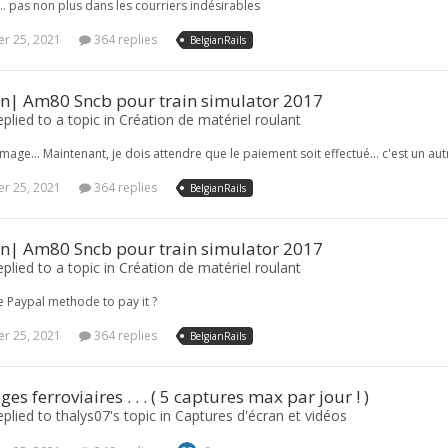
.. pas non plus dans les courriers indésirables
r 25, 2021
364 replies
BelgianRails
on| Am80 Sncb pour train simulator 2017
plied to a topic in
Création de matériel roulant
age... Maintenant, je dois attendre que le paiement soit effectué... c'est un au
r 25, 2021
364 replies
BelgianRails
on| Am80 Sncb pour train simulator 2017
plied to a topic in
Création de matériel roulant
e Paypal methode to pay it ?
r 25, 2021
364 replies
BelgianRails
es ferroviaires . . . ( 5 captures max par jour ! )
plied to thalys07's topic in
Captures d'écran et vidéos