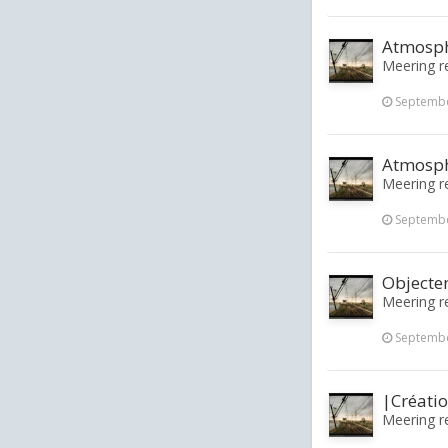
Atmosphè
Meering re
Septembe
Atmosphè
Meering re
Septembe
Objecte
Meering re
Septembe
|Créati
Meering re