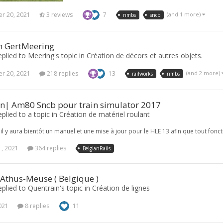
r 20, 2021
3 reviews
7
(and 1 more)
nmbs
sncb
n GertMeering
plied to Meering's topic in
Création de décors et autres objets.
r 20, 2021
218 replies
13
(and 2 more)
railworks
nmbs
on| Am80 Sncb pour train simulator 2017
plied to a topic in
Création de matériel roulant
'il y aura bientôt un manuel et une mise à jour pour le HLE 13 afin que tout fon
1, 2021
364 replies
BelgianRails
 Athus-Meuse ( Belgique )
plied to Quentrain's topic in
Création de lignes
2021
8 replies
11