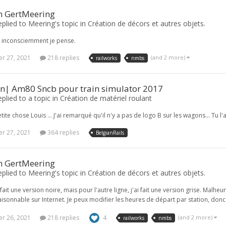
n GertMeering
plied to Meering's topic in
Création de décors et autres objets.
.. inconsciemment je pense.
r 27, 2021
218 replies
(and 2 more)
railworks
nmbs
on| Am80 Sncb pour train simulator 2017
plied to a topic in
Création de matériel roulant
tite chose Louis ... J'ai remarqué qu'il n'y a pas de logo B sur les wagons... Tu l
r 27, 2021
364 replies
BelgianRails
n GertMeering
plied to Meering's topic in
Création de décors et autres objets.
 fait une version noire, mais pour l'autre ligne, j'ai fait une version grise. Malh
aisonnable sur Internet. Je peux modifier les heures de départ par station, donc c
r 26, 2021
218 replies
4
(and 2 more)
railworks
nmbs