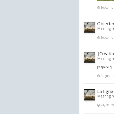
Septembe
Objecte
Meering re
Septembe
|Créati
Meering re
J'espère qu
August 1
La ligne
Meering re
July 31, 