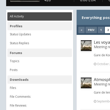
All Activity
Everything pos
Profiles
1
2
PREV
Status Updates
Les voyag
Status Replies
Meering re
Forums
Gare de Kon
Topics
October 
Posts
Atmosphè
Downloads
Meering re
Files
Gare de len
File Comments
Septembe
File Reviews