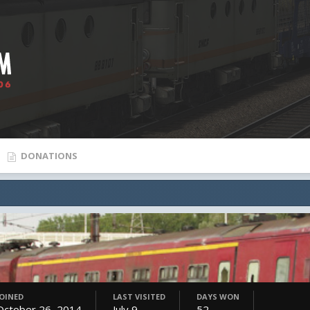
DONATIONS
JOINED
LAST VISITED
DAYS WON
October 26, 2014
July 9
52