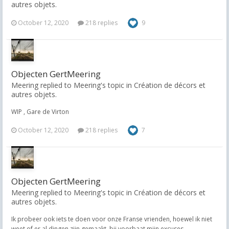
autres objets.
October 12, 2020
218 replies
9
Objecten GertMeering
Meering replied to Meering's topic in
Création de décors et
autres objets.
WIP , Gare de Virton
October 12, 2020
218 replies
7
Objecten GertMeering
Meering replied to Meering's topic in
Création de décors et
autres objets.
Ik probeer ook iets te doen voor onze Franse vrienden, hoewel ik niet
weet of er al dingen zijn gemaakt, bij voorbaat mijn excuses.