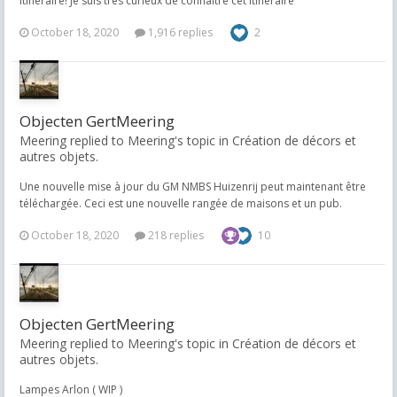
itinéraire! Je suis très curieux de connaître cet itinéraire
October 18, 2020
1,916 replies
2
Objecten GertMeering
Meering replied to Meering's topic in
Création de décors et
autres objets.
Une nouvelle mise à jour du GM NMBS Huizenrij peut maintenant être
téléchargée. Ceci est une nouvelle rangée de maisons et un pub.
October 18, 2020
218 replies
10
Objecten GertMeering
Meering replied to Meering's topic in
Création de décors et
autres objets.
Lampes Arlon ( WIP )