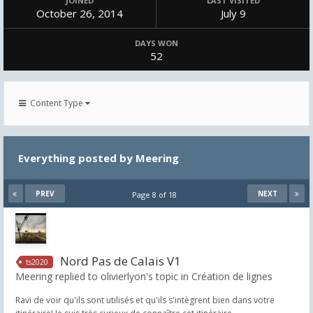
JOINED
LAST VISITED
October 26, 2014
July 9
DAYS WON
52
Content Type
Everything posted by Meering
PREV
NEXT
Page 8 of 18
Nord Pas de Calais V1
ts2020
Meering replied to olivierlyon's topic in
Création de lignes
Ravi de voir qu'ils sont utilisés et qu'ils s'intègrent bien dans votre