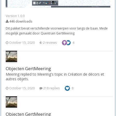
Version 1.0.0
446 downloads
Dit pakket bevat verschillende voorwerpen voor langs de baan. Mede
mogelijk gemaakt door Quentrain GertMeering
October 15, 2020
2 reviews
4
Objecten GertMeering
Meering replied to Meering's topic in
Création de décors et
autres objets.
October 15, 2020
218 replies
8
Objecten GertMeering