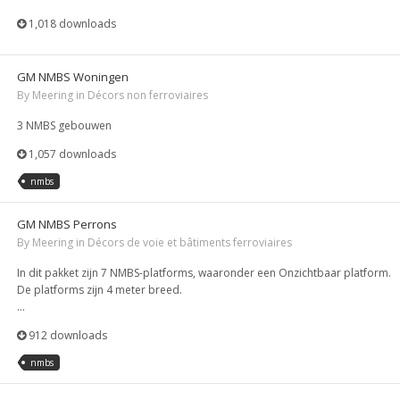
1,018 downloads
GM NMBS Woningen
By
Meering
in
Décors non ferroviaires
3 NMBS gebouwen
1,057 downloads
nmbs
GM NMBS Perrons
By
Meering
in
Décors de voie et bâtiments ferroviaires
In dit pakket zijn 7 NMBS-platforms, waaronder een Onzichtbaar platform.
De platforms zijn 4 meter breed.
...
912 downloads
nmbs