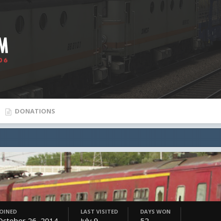
DONATIONS
JOINED
LAST VISITED
DAYS WON
October 26, 2014
July 9
52