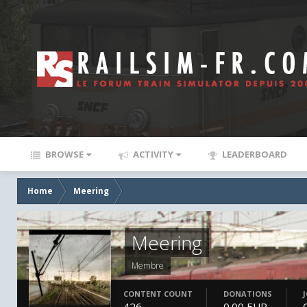
BROWSE
ACTIVITY
LEADERBOARD
Home
Meering
Meering
Membre
CONTENT COUNT
DONATIONS
426
0.00 EUR