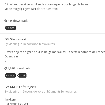
Dit pakket bevat verschillende voorwerpen voor langs de baan.
Mede mogelijk gemaakt door Quentrain
...
445 downloads
nmbs
GM Stationsset
By
Meering
in
Décors non ferroviaires
Divers objets de gare pour le Belge mais aussi un certain nombre de França
Quentrain
...
1,890 downloads
nmbs
sncf
GM NMBS Loft Objects
By
Meering
in
Décors de voie et bâtiments ferroviaires
(hekken)
GM NMBS Hek Wit