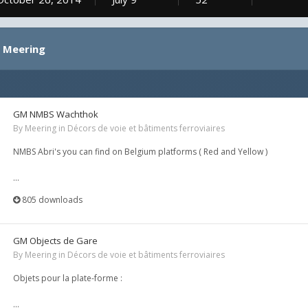
y Meering
GM NMBS Wachthok
By
Meering
in
Décors de voie et bâtiments ferroviaires
NMBS Abri's you can find on Belgium platforms ( Red and Yellow )
...
805 downloads
GM Objects de Gare
By
Meering
in
Décors de voie et bâtiments ferroviaires
Objets pour la plate-forme :
...