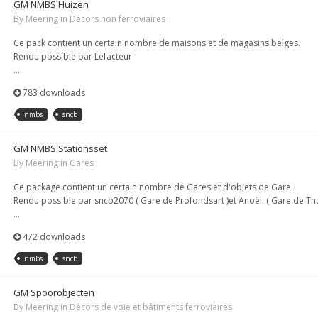
GM NMBS Huizen
By
Meering
in
Décors non ferroviaires
Ce pack contient un certain nombre de maisons et de magasins belges.
Rendu possible par Lefacteur
...
783 downloads
nmbs
sncb
GM NMBS Stationsset
By
Meering
in
Gares
Ce package contient un certain nombre de Gares et d'objets de Gare.
Rendu possible par sncb2070 ( Gare de Profondsart )et Anoël. ( Gare de Thul
...
472 downloads
nmbs
sncb
GM Spoorobjecten
By
Meering
in
Décors de voie et bâtiments ferroviaires