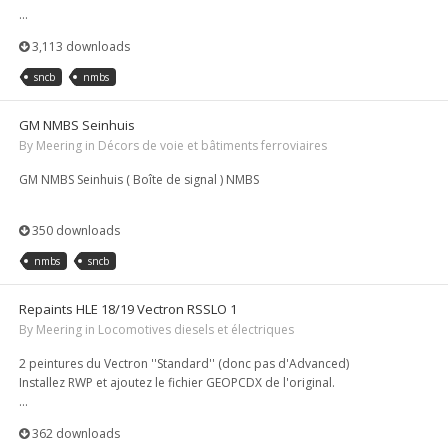
...
3,113 downloads
sncb
nmbs
GM NMBS Seinhuis
By
Meering
in
Décors de voie et bâtiments ferroviaires
GM NMBS Seinhuis ( Boîte de signal ) NMBS
350 downloads
nmbs
sncb
Repaints HLE 18/19 Vectron RSSLO 1
By
Meering
in
Locomotives diesels et électriques
2 peintures du Vectron ''Standard'' (donc pas d'Advanced)
Installez RWP et ajoutez le fichier GEOPCDX de l'original.
...
362 downloads