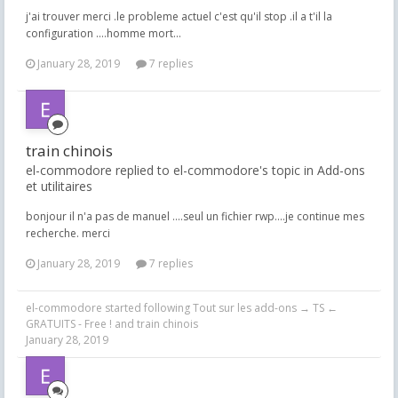
j'ai trouver merci .le probleme actuel c'est qu'il stop .il a t'il la
configuration ....homme mort...
January 28, 2019
7 replies
train chinois
el-commodore replied to el-commodore's topic in
Add-ons
et utilitaires
bonjour il n'a pas de manuel ....seul un fichier rwp....je continue mes
recherche. merci
January 28, 2019
7 replies
el-commodore
started following
Tout sur les add-ons → TS ←
GRATUITS - Free !
and
train chinois
January 28, 2019