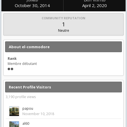
JOINED
LAST VISITED
October 30, 2014
April 2, 2020
COMMUNITY REPUTATION
1
Neutre
About el-commodore
Rank
Membre débutant
Recent Profile Visitors
3,190 profile views
papou
November 10, 2018
al60