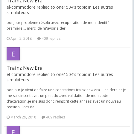
Trainz New Era
el-commodore replied to one1504's topic in
Les autres
simulateurs
bonjour problème résolu avec recuperation de mon identité
première.... merci de m'avoir aider
April 2, 2018
409 replies
Trainz New Era
el-commodore replied to one1504's topic in
Les autres
simulateurs
bonjour je vient de faire une constations trainz new era ..l'an dernier je
me suis inscrit avec un pseudo avec validation de mon code
d'activation .je me suis donc reinscrit cette années avec un nouveau
pseudo , lors de...
March 29, 2018
409 replies