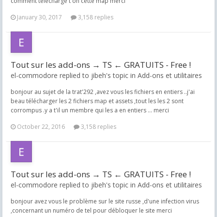
comment télécharge t'on cette map merci
January 30, 2017
3,158 replies
Tout sur les add-ons → TS ← GRATUITS - Free !
el-commodore replied to jibeh's topic in
Add-ons et utilitaires
bonjour au sujet de la trat'292 ,avez vous les fichiers en entiers ..j'ai
beau télécharger les 2 fichiers map et assets ,tout les les 2 sont
corrompus .y a t'il un membre qui les a en entiers ... merci
October 22, 2016
3,158 replies
Tout sur les add-ons → TS ← GRATUITS - Free !
el-commodore replied to jibeh's topic in
Add-ons et utilitaires
bonjour avez vous le problème sur le site russe ,d'une infection virus
,concernant un numéro de tel pour débloquer le site merci