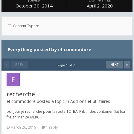
JOINED
LAST VISITED
October 30, 2014
April 2, 2020
Content Type
Everything posted by el-commodore
PREV
NEXT
Page 1 of 2
recherche
el-commodore posted a topic in
Add-ons et utilitaires
bonjour je recherche pour la route TO_BA_REL ....des container flat fsa
freighliner 2A MERCI
March 26, 2019
1 reply