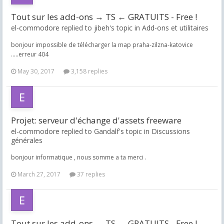
Tout sur les add-ons → TS ← GRATUITS - Free !
el-commodore replied to jibeh's topic in
Add-ons et utilitaires
bonjour impossible de télécharger la map praha-zilzna-katovice
.....erreur 404
May 30, 2017
3,158 replies
Projet: serveur d'échange d'assets freeware
el-commodore replied to Gandalf's topic in
Discussions
générales
bonjour informatique , nous somme a ta merci .
March 27, 2017
37 replies
Tout sur les add-ons → TS ← GRATUITS - Free !