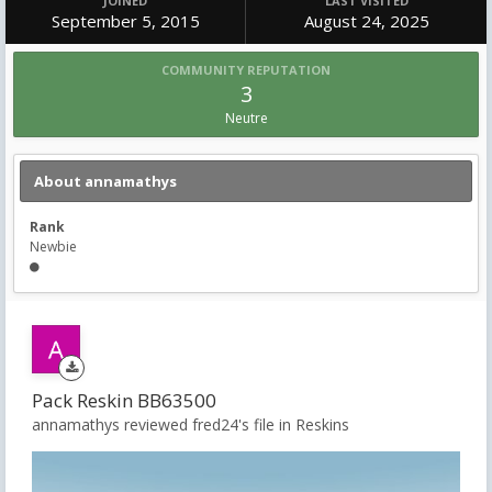
JOINED
LAST VISITED
September 5, 2015
August 24, 2025
COMMUNITY REPUTATION
3
Neutre
About annamathys
Rank
Newbie
Pack Reskin BB63500
annamathys reviewed fred24's file in
Reskins