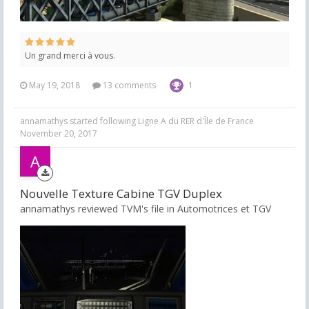
Un grand merci à vous.
May 19, 2018
13 comments
1
annamathys
started following
Ligne A du RER d'Île de France
November 20, 2017
Nouvelle Texture Cabine TGV Duplex
annamathys reviewed TVM's file in
Automotrices et TGV