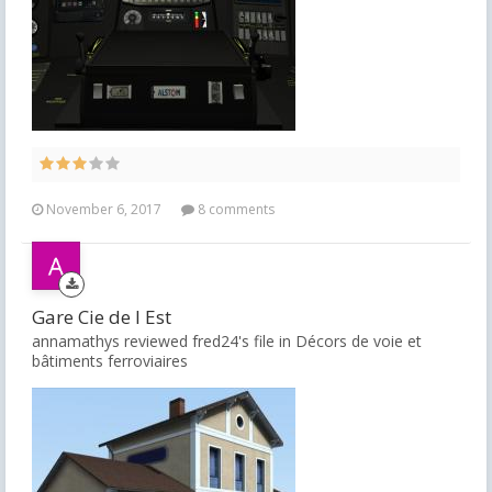
November 6, 2017
8 comments
Gare Cie de l Est
annamathys reviewed fred24's file in
Décors de voie et
bâtiments ferroviaires