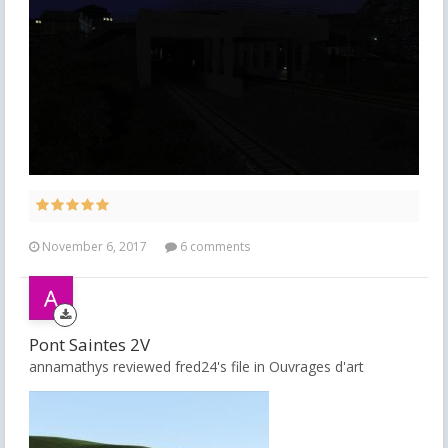
November 6, 2017
6 comments
Pont Saintes 2V
annamathys reviewed fred24's file in
Ouvrages d'art