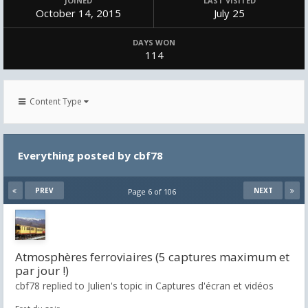
JOINED
LAST VISITED
October 14, 2015
July 25
DAYS WON
114
Content Type
Everything posted by cbf78
PREV
NEXT
Page 6 of 106
Atmosphères ferroviaires (5 captures maximum et
par jour !)
cbf78 replied to Julien's topic in
Captures d'écran et vidéos