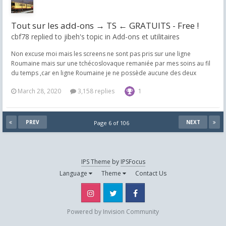
Tout sur les add-ons → TS ← GRATUITS - Free !
cbf78 replied to jibeh's topic in
Add-ons et utilitaires
Non excuse moi mais les screens ne sont pas pris sur une ligne
Roumaine mais sur une tchécoslovaque remaniée par mes soins au fil
du temps ,car en ligne Roumaine je ne possède aucune des deux
March 28, 2020
3,158 replies
1
PREV
NEXT
Page 6 of 106
IPS Theme
by
IPSFocus
Language
Theme
Contact Us
Instagram
Twitter
Facebook
Powered by Invision Community