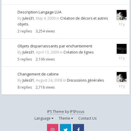
Description Langage LUA
By
Jules31
,
May 4, 2009
in
Création de décors et autres
May
objets.
5,
2
replies
3,254
views
2009
Objets disparraissants par enchantement
By
Jules31
,
April 13, 2009
in
Création de lignes
April
5
replies
2,106
views
13,
2009
Changement de cabine
By
Jules31
,
August 24, 2008
in
Discussions générales
August
8
replies
2,718
views
26,
2008
IPS Theme
by
IPSFocus
Language
Theme
Contact Us
Instagram
Twitter
Facebook