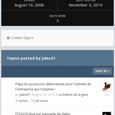
JOINED
LAST VISITED
August 19, 2008
November 5, 2019
DAYS WON
5
Content Type
Topics posted by Jules31
SORT BY
Pépy et sa passion débordante pour l'activité de
l'entreprise qui l'emploie !
August
By
Jules31
,
August 19, 2015
in
Le bistrot de la gare
19,
2
replies
1,246
views
2015
[TS2012] Bug sur pancarte de Geluc