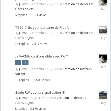
By
Jules31
,
September 29, 2011
in
Création de décors et
October
autres objets.
6,
6
replies
1,523
views
2011
[TS2012] Bug sur pancarte de Fildefer
By
Jules31
,
September 29, 2011
in
Création de décors et
October
autres objets.
5,
17
replies
2,517
views
2011
La VACMA, c'est possible avec RW ?
1
2
Novemb
By
Jules31
,
September 13, 2009
in
Création de matériel
30,
roulant
2009
39
replies
16,508
views
Guide RW pour la signalisation !!!!
By
Jules31
,
August 26, 2009
in
Création de décors et
August
autres objets.
28,
8
replies
3,189
views
2009