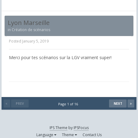
Lyon Marseille
in
Création de scénarios
Posted
January 5, 2019
Merci pour tes scénarios sur la LGV vraiment super!
PREV
NEXT
Page 1 of 16
IPS Theme
by
IPSFocus
Language
Theme
Contact Us