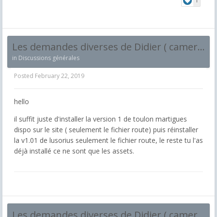
1
Les demandes diverses de Didier ( camera, fichiers etc ..)
in
Discussions générales
Posted
February 22, 2019
hello
il suffit juste d'installer la version 1 de toulon martigues
dispo sur le site ( seulement le fichier route) puis réinstaller
la v1.01 de lusorius seulement le fichier route, le reste tu l'as
déjà installé ce ne sont que les assets.
Les demandes diverses de Didier ( camera, fichiers etc ..)