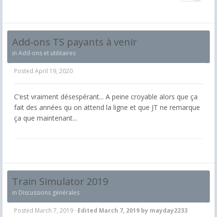
Add-ons TS payants à venir
in
Add-ons et utilitaires
Posted
April 19, 2020
C’est vraiment désespérant... A peine croyable alors que ça
fait des années qu on attend la ligne et que JT ne remarque
ça que maintenant...
Train Simulator 2019
in
Discussions générales
Posted
March 7, 2019
·
Edited
March 7, 2019
by mayday2233