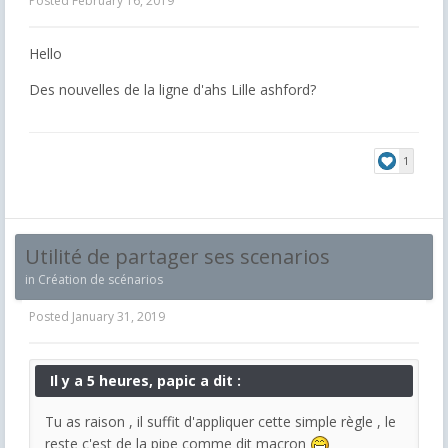
Posted
February 16, 2019
Hello
Des nouvelles de la ligne d'ahs Lille ashford?
1
Utilité de partager ses scenarios
in
Création de scénarios
Posted
January 31, 2019
Il y a 5 heures, papic a dit :
Tu as raison , il suffit d'appliquer cette simple règle , le
reste c'est de la pipe comme dit macron