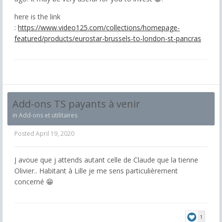
here is the link
:
https://www.video125.com/collections/homepage-
featured/products/eurostar-brussels-to-london-st-pancras
Add-ons TS payants à venir
in
Add-ons et utilitaires
Posted
April 19, 2020
J avoue que j attends autant celle de Claude que la tienne
Olivier.. Habitant à Lille je me sens particulièrement
concerné 😁
1