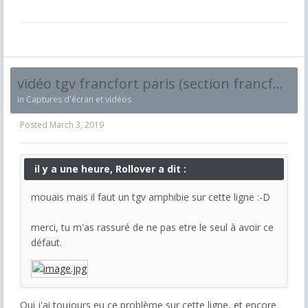
vidéo tgv francfort paris (section francfort karlshhrue) cabride
in
Captures d'écran et vidéos
Posted
March 3, 2019
il y a une heure, Rollover a dit :
mouais mais il faut un tgv amphibie sur cette ligne :-D
merci, tu m'as rassuré de ne pas etre le seul à avoir ce
défaut.
Oui j'ai toujours eu ce problème sur cette ligne, et encore