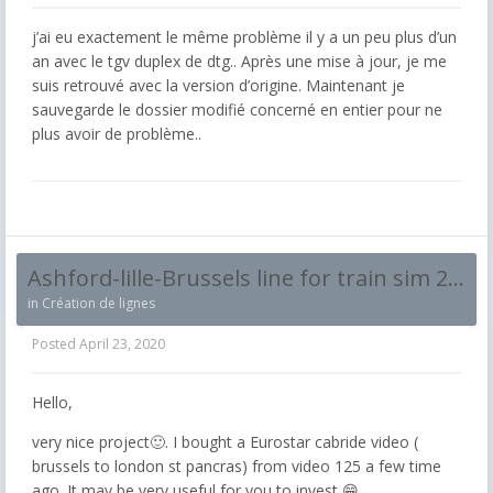
j’ai eu exactement le même problème il y a un peu plus d’un
an avec le tgv duplex de dtg.. Après une mise à jour, je me
suis retrouvé avec la version d’origine. Maintenant je
sauvegarde le dossier modifié concerné en entier pour ne
plus avoir de problème..
Ashford-lille-Brussels line for train sim 2020
in
Création de lignes
Posted
April 23, 2020
Hello,
very nice project🙂. I bought a Eurostar cabride video (
brussels to london st pancras) from video 125 a few time
ago. It may be very useful for you to invest 😁.