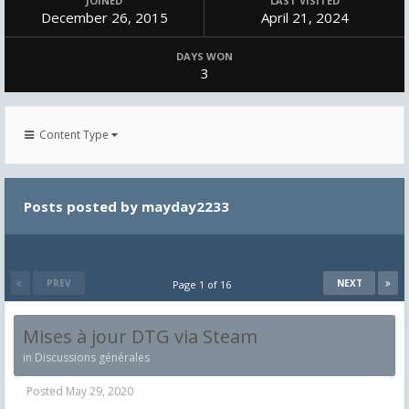
JOINED
LAST VISITED
December 26, 2015
April 21, 2024
DAYS WON
3
Content Type
Posts posted by mayday2233
PREV
NEXT
Page 1 of 16
Mises à jour DTG via Steam
in
Discussions générales
Posted
May 29, 2020