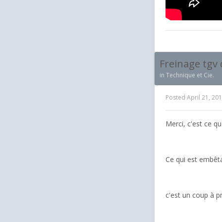
Freinage tgv
in
Technique et Cie.
Posted
April 21, 20
Merci, c'est ce q
Ce qui est embêta
c'est un coup à p