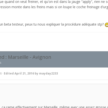
e quand on veut freiner, et qu'on est dans la jauge "apply", rien ne se
ression monte dans les freins mais si on loupe le coche freinage d'ur
es un beta testeur, peux tu nous expliquer la procédure adéquate stp?
 : Marseille - Avignon
s
16
·
Edited
April 21, 2016
by mayday2233
e, ça rame effectivement sur Marseille, même avec une assez grosse co