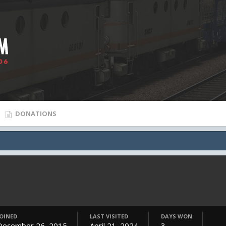
DONATIONS
JOINED
LAST VISITED
DAYS WON
December 26, 2015
April 21, 2024
3