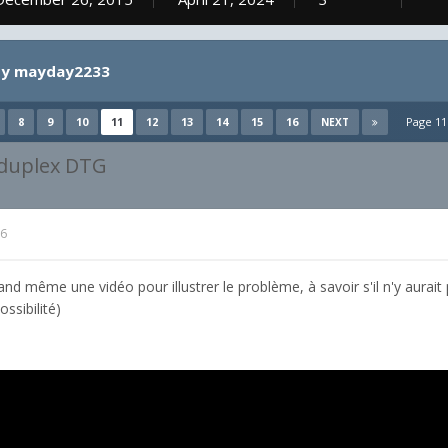
by mayday2233
8
9
10
11
12
13
14
15
16
Page 11
NEXT
 duplex DTG
16
 quand même une vidéo pour illustrer le problème, à savoir s'il n'y aurai
ssibilité)