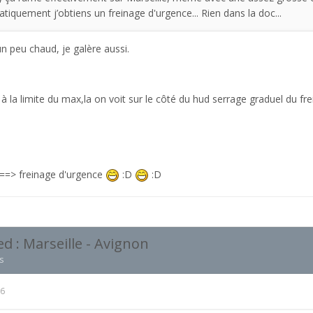
tiquement j’obtiens un freinage d'urgence... Rien dans la doc...
 un peu chaud, je galère aussi.
ler à la limite du max,la on voit sur le côté du hud serrage graduel du fre
===> freinage d'urgence
:D
:D
 : Marseille - Avignon
s
16