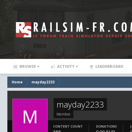
BROWSE
ACTIVITY
LEADERBOARD
Home
mayday2233
mayday2233
Membre
CONTENT COUNT
DONATIONS
388
0.00 EUR