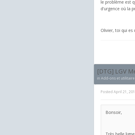
le problème est qu
d'urgence où la p
Olivier, toi qui 
[DTG] LGV Med
in
Add-ons et utilitaire
Posted
April 21, 20
Bonsoir,
Très belle lign