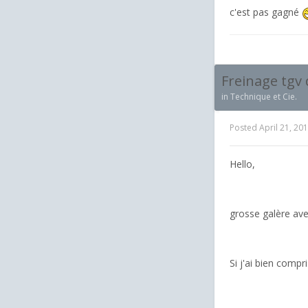
c'est pas gagné
Freinage tgv
in
Technique et Cie.
Posted
April 21, 20
Hello,
grosse galère av
Si j'ai bien compri