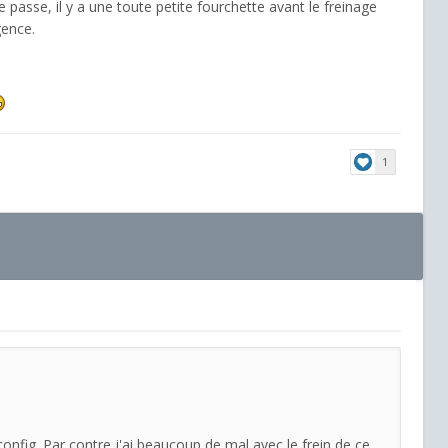
 passe, il y a une toute petite fourchette avant le freinage
gence.
1
nfig. Par contre j'ai beaucoup de mal avec le frein de ce