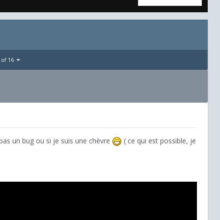
 of 16
t pas un bug ou si je suis une chèvre
( ce qui est possible, je