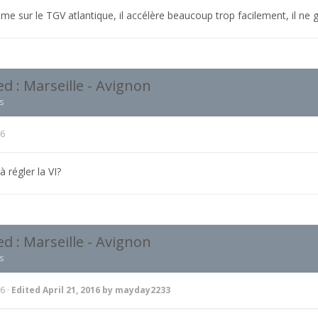
e sur le TGV atlantique, il accélère beaucoup trop facilement, il ne 
 : Marseille - Avignon
s
16
 régler la VI?
 : Marseille - Avignon
s
16
·
Edited
April 21, 2016
by mayday2233