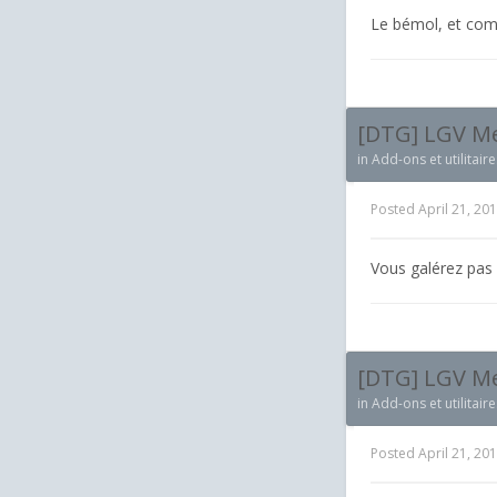
Le bémol, et comm
[DTG] LGV Med
in
Add-ons et utilitaire
Posted
April 21, 20
Vous galérez pas à
[DTG] LGV Med
in
Add-ons et utilitaire
Posted
April 21, 20