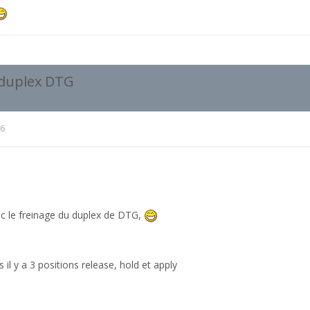
 duplex DTG
16
ec le freinage du duplex de DTG,
s il y a 3 positions release, hold et apply