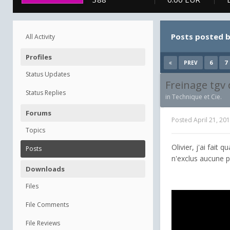
Posts posted 
All Activity
Profiles
6
7
PREV
Status Updates
Freinage tgv
Status Replies
in
Technique et Cie.
Forums
Posted
April 21, 20
Topics
Olivier, j'ai fait
Posts
n'exclus aucune po
Downloads
Files
File Comments
File Reviews