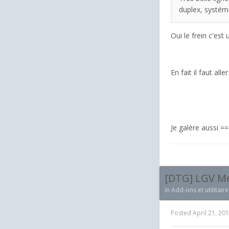
duplex, systéma
Oui le frein c'est
En fait il faut al
Je galère aussi =
[DTG] LGV Med
in
Add-ons et utilitaire
Posted
April 21, 20