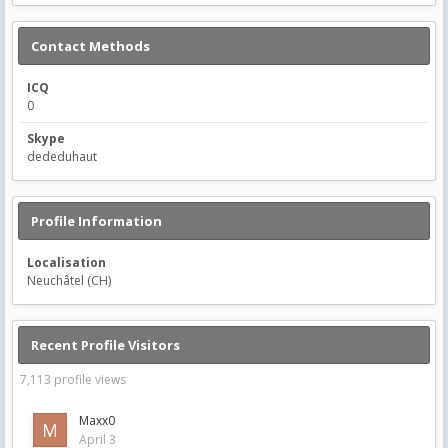
Contact Methods
ICQ
0
Skype
dededuhaut
Profile Information
Localisation
Neuchâtel (CH)
Recent Profile Visitors
7,113 profile views
Maxx0
April 3