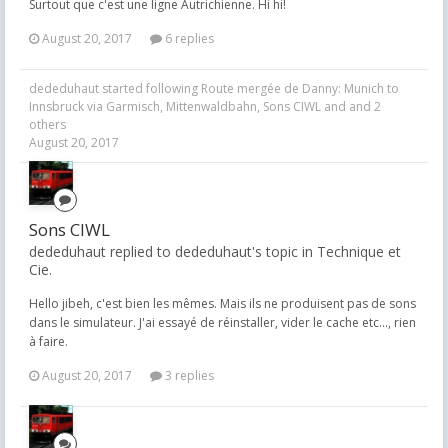
Surtout que c'est une ligne Autrichienne. Hi hi!
August 20, 2017
6 replies
dededuhaut
started following
Route mergée de Danny: Munich to
Innsbruck via Garmisch
,
Mittenwaldbahn
,
Sons CIWL
and and 2
others
August 20, 2017
Sons CIWL
dededuhaut replied to dededuhaut's topic in
Technique et
Cie.
Hello jibeh, c'est bien les mêmes. Mais ils ne produisent pas de sons
dans le simulateur. J'ai essayé de réinstaller, vider le cache etc..., rien
à faire.
August 20, 2017
3 replies