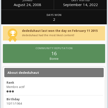
JOINED
LAST VISITED
August 24, 2008
September 14, 2022
DAYS WON
2
dededuhaut last won the day on February 11 2015
dededuhaut had the most liked content!
COMMUNITY REPUTATION
16
Bonne
About dededuhaut
Rank
Membre actif
Birthday
10/11/1964