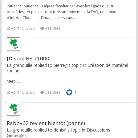
Patience, patience....Déjà te familiariser avec les lignes que tu
possèdes...et puis surtout tu lis attentivement la FAQ, une mine
d'infos... Clique sur l'image çi dessous...
April 15, 2023
4 replies
[Dispo] BB 71000
La grenouille replied to pierreg's topic in
Création de matériel
roulant
Merci!...
April 15, 2023
7 replies
1
Rabby62 revient bientôt (panne)
La grenouille replied to denisfl's topic in
Discussions
Générales