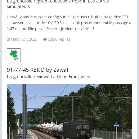
La grenouille replied to loud06's topic in
Les autres
simulateurs
Hervé...dans le dossier config sur la ligne uset r_buffer_page_size "30"
.....passer la valeur de 10 à 30 Si tu l'as fait précédemment le passage à
1.47 ne modifie pas le fichier....Je viens de vérifier!
March 21, 2023
6,836 replies
91-77-45 RER D by Zawal.
La grenouille reviewed a file in
Françaises