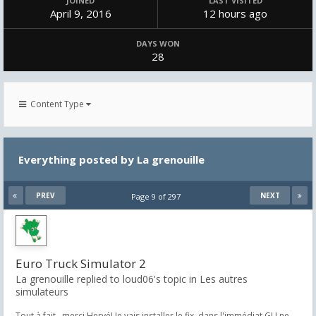
JOINED
LAST VISITED
April 9, 2016
12 hours ago
DAYS WON
28
Content Type
Everything posted by La grenouille
PREV
NEXT
Page 9 of 297
Euro Truck Simulator 2
La grenouille replied to loud06's topic in
Les autres
simulateurs
Tout à fait...merci Hervé! Je vais installer le fix, dans l'immédiat GU ne