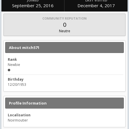
JOINED
LAST VISITED
September 25, 2016
December 4, 2017
COMMUNITY REPUTATION
0
Neutre
About mitch571
Rank
Newbie
Birthday
12/20/1953
Profile Information
Localisation
Noirmoutier