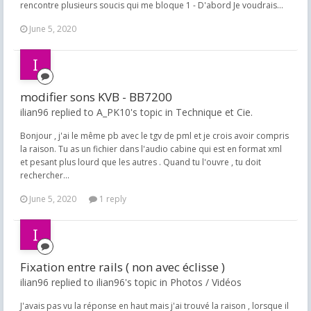
rencontre plusieurs soucis qui me bloque 1 - D'abord Je voudrais...
June 5, 2020
modifier sons KVB - BB7200
ilian96 replied to A_PK10's topic in
Technique et Cie.
Bonjour , j'ai le même pb avec le tgv de pml et je crois avoir compris
la raison. Tu as un fichier dans l'audio cabine qui est en format xml
et pesant plus lourd que les autres . Quand tu l'ouvre , tu doit
rechercher...
June 5, 2020
1 reply
Fixation entre rails ( non avec éclisse )
ilian96 replied to ilian96's topic in
Photos / Vidéos
J'avais pas vu la réponse en haut mais j'ai trouvé la raison , lorsque il