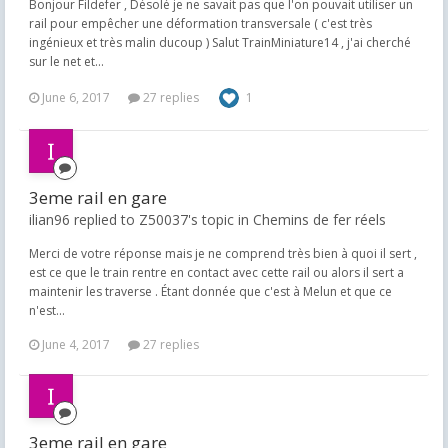
Bonjour Fildefer , Désolé je ne savait pas que l'on pouvait utiliser un
rail pour empêcher une déformation transversale ( c'est très
ingénieux et très malin ducoup ) Salut TrainMiniature14 , j'ai cherché
sur le net et...
June 6, 2017
27 replies
1
3eme rail en gare
ilian96 replied to Z50037's topic in
Chemins de fer réels
Merci de votre réponse mais je ne comprend très bien à quoi il sert ,
est ce que le train rentre en contact avec cette rail ou alors il sert a
maintenir les traverse . Étant donnée que c'est à Melun et que ce
n'est...
June 4, 2017
27 replies
3eme rail en gare