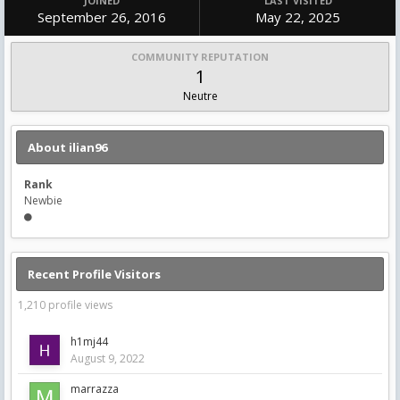
JOINED
LAST VISITED
September 26, 2016
May 22, 2025
COMMUNITY REPUTATION
1
Neutre
About ilian96
Rank
Newbie
Recent Profile Visitors
1,210 profile views
h1mj44
August 9, 2022
marrazza