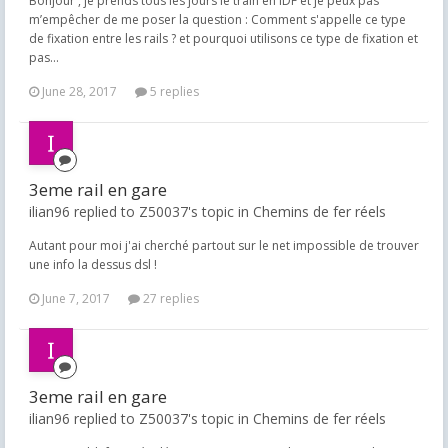
Bonjour , je prends tous les jours le train en IDF et je peux pas
m’empêcher de me poser la question : Comment s'appelle ce type
de fixation entre les rails ? et pourquoi utilisons ce type de fixation et
pas...
June 28, 2017
5 replies
3eme rail en gare
ilian96 replied to Z50037's topic in
Chemins de fer réels
Autant pour moi j'ai cherché partout sur le net impossible de trouver
une info la dessus dsl !
June 7, 2017
27 replies
3eme rail en gare
ilian96 replied to Z50037's topic in
Chemins de fer réels