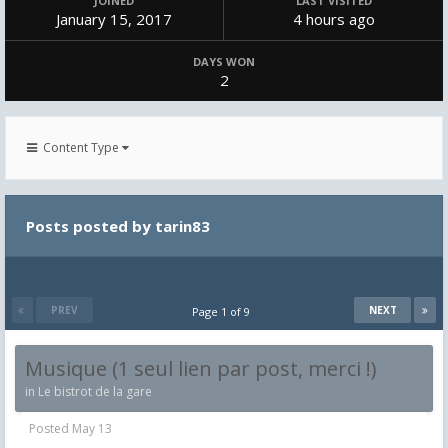
JOINED
LAST VISITED
January 15, 2017
4 hours ago
DAYS WON
2
Content Type
Posts posted by tarin83
PREV
NEXT
Page 1 of 9
Musique (1 seul lien par post, merci !)
in
Le bistrot de la gare
Posted
May 13