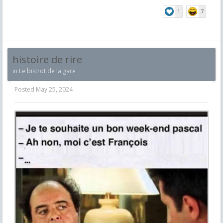
1
7
histoire de rire
in
Le bistrot de la gare
Posted
May 25, 2024