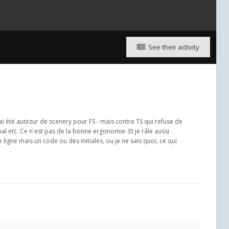
See their activity
t j'ai été autezur de scenery pour FS - mais contre TS qui refuse de
l etc. Ce n'est pas de la bonne ergonomie. Et je râle aussi
igne mais un code ou des initiales, ou je ne sais quoi, ce qui