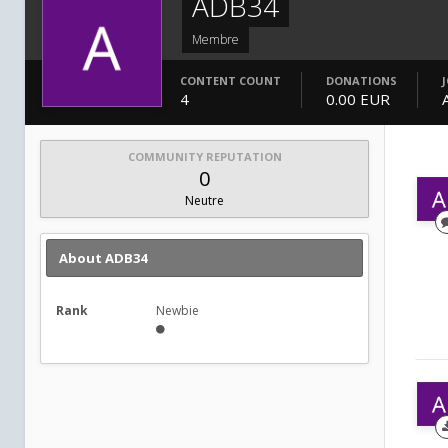
ADB34
Membre
CONTENT COUNT
DONATIONS
4
0.00 EUR
COMMUNITY REPUTATION
0
Neutre
About ADB34
Rank
Newbie