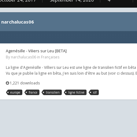
y narchalucas06
Agenésille - Viliers sur Leu [BETA]
By
narchalucas06
in
Françaises
La ligne d'Agenésille - Villiers sur Leu est une ligne de transilien fictif en 
Vu que je publie la ligne en bêta, j'en suis loin d'être au but (voir ci dessus). 
1,221 downloads
europe
france
transilien
ligne fictive
idf