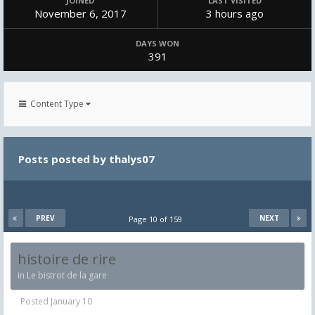
JOINED
LAST VISITED
November 6, 2017
3 hours ago
DAYS WON
391
Content Type
Posts posted by thalys07
PREV
NEXT
Page 10 of 159
histoire de rire
in
Le bistrot de la gare
Posted
January 10