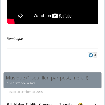
Dominique.
4
Musique (1 seul lien par post, merci !)
in
Le bistrot de la gare
Posted
December 28, 2025
Bill Haley & Hits Comets -- Tequila . . .
>