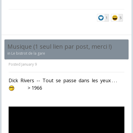
1
5
Musique (1 seul lien par post, merci !)
in
Le bistrot de la gare
Posted
January 9
Dick Rivers -- Tout se passe dans les yeux . . .
> 1966