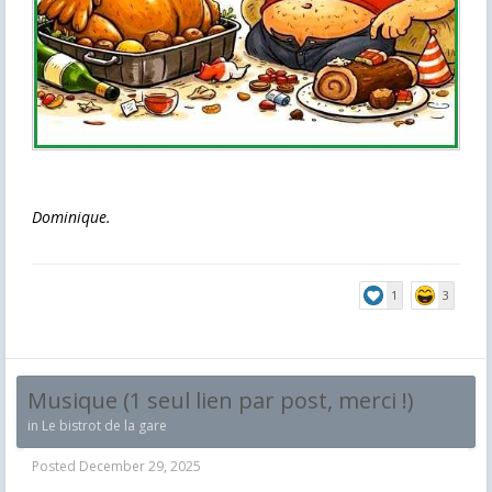
Dominique.
1
3
Musique (1 seul lien par post, merci !)
in
Le bistrot de la gare
Posted
December 29, 2025