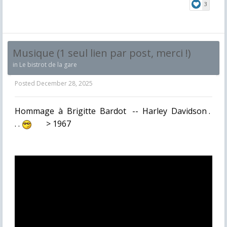
3
Musique (1 seul lien par post, merci !)
in
Le bistrot de la gare
Posted
December 28, 2025
Hommage à Brigitte Bardot -- Harley Davidson .
. .
> 1967