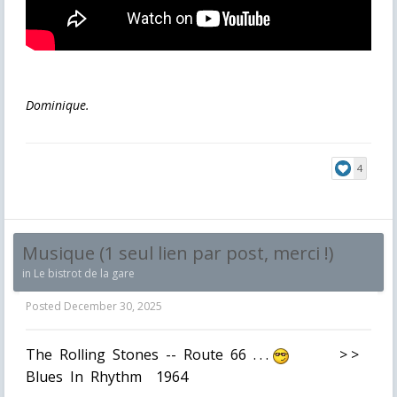
Dominique.
4
Musique (1 seul lien par post, merci !)
in
Le bistrot de la gare
Posted
December 30, 2025
The Rolling Stones -- Route 66 . . .
> >
Blues In Rhythm 1964