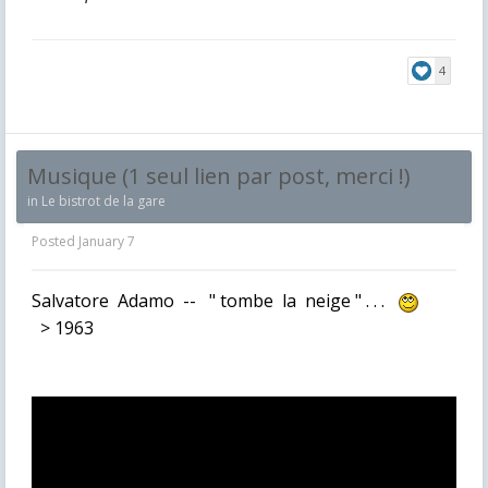
4
Musique (1 seul lien par post, merci !)
in
Le bistrot de la gare
Posted
January 7
Salvatore Adamo -- " tombe la neige " . . .
> 1963