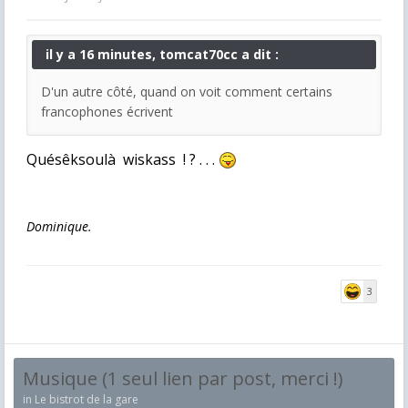
il y a 16 minutes, tomcat70cc a dit :
D'un autre côté, quand on voit comment certains
francophones écrivent
Quésêksoulà wiskass ! ? . . .
Dominique.
3
Musique (1 seul lien par post, merci !)
in
Le bistrot de la gare