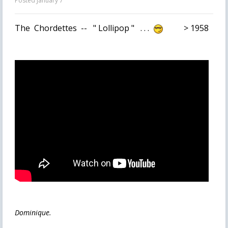
Posted
January 7
The Chordettes -- " Lollipop " . . .
> 1958
Dominique.