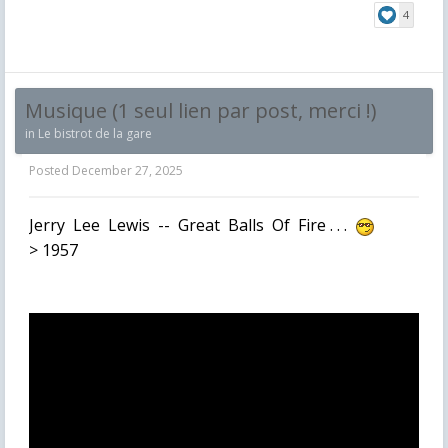
4
Musique (1 seul lien par post, merci !)
in
Le bistrot de la gare
Posted
December 27, 2025
Jerry Lee Lewis -- Great Balls Of Fire . . .
> 1957