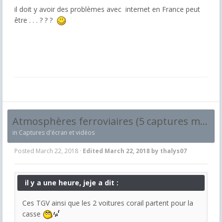
il doit y avoir des problèmes avec internet en France peut
être . . . ? ? ?
Atmosphères ferroviaires (5 captures maximum et par jour !)
in
Captures d'écran et vidéos
Posted
March 22, 2018
·
Edited
March 22, 2018
by thalys07
il y a une heure, jeje a dit :
Ces TGV ainsi que les 2 voitures corail partent pour la
casse