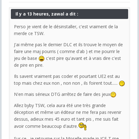
Il y a 13 heures, zawal a dit :
Perso je vient de le désinstaller, c'est vraiment de la
merde ce TSW.
J'ai même pas le dernier DLC et ils trouve le moyen de
faire une maj pourris ( comme d'ab ) et me pourrir le
jeu de base
c'est pire qu'avant et à vrais dire c'est
de pire en pire.
Ils savent vraiment pas coder et pourtant UE2 est au
top mais chez eux non , non non , ils foirent tout......
N'en mais sérieux DTG arrêtez de faire des jeux
Allez byby TSW, cela aura été une très grande
déception et même un éditeur ne me fera pas revenir
dessus, adieux mes 45 euro et tant pis , me suis fait
avoir comme beaucoup d'autre.
Sur ce , je retourne sur la Moselle made in ICE-T me