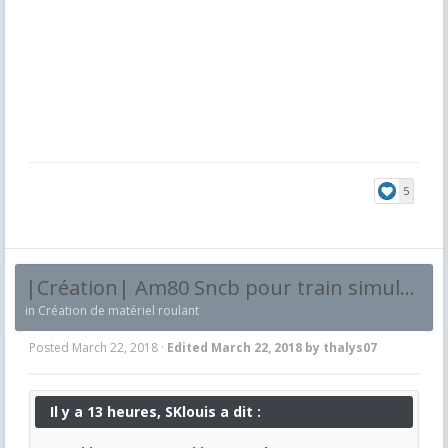
5
|Création| Am80 Sncb pour train simulator 2017
in
Création de matériel roulant
Posted
March 22, 2018
·
Edited
March 22, 2018
by thalys07
Il y a 13 heures, SKlouis a dit :