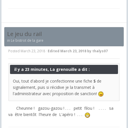
Le jeu du rail
in
Le bistrot de la gare
Posted
March 23, 2018
·
Edited
March 23, 2018
by thalys07
il y a 23 minutes, La grenouille a dit :
Oui, tout d'abord je confectionne une fiche
S
de
signalement, puis si récidive je la transmet à
l'administrateur avec proposition de sanction!
Cheunne ! gazou-gazou ! . . . petit filou ! . . . . sa
va être bientôt l'heure de L'apéro ! . . .