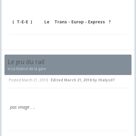
(
T-E-E ) Le Trans - Europ - Express ?
Le jeu du rail
in
Le bistrot de la gare
Posted
March 21, 2018
·
Edited
March 21, 2018
by thalys07
pas image . ..