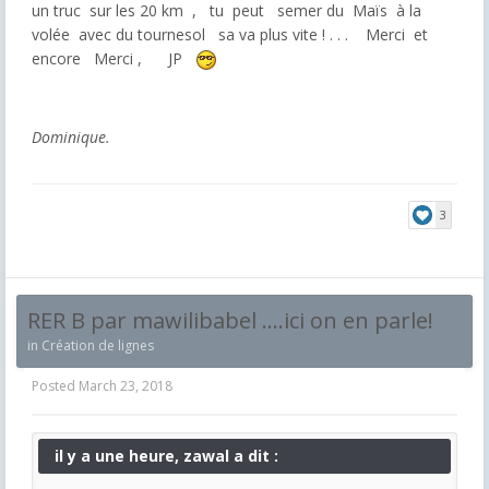
un truc sur les 20 km , tu peut semer du Maïs à la
volée avec du tournesol sa va plus vite ! . . . Merci et
encore Merci , JP
Dominique.
3
RER B par mawilibabel ....ici on en parle!
in
Création de lignes
Posted
March 23, 2018
il y a une heure, zawal a dit :