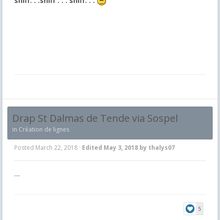
sniff. . .sniff . . . sniff. . .
Drap St Dalmas de Tende via Sospel
in
Création de lignes
Posted
March 22, 2018
·
Edited
May 3, 2018
by thalys07
....
5