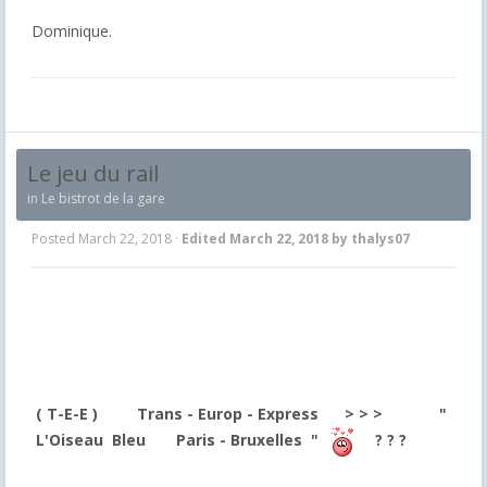
Dominique.
Le jeu du rail
in
Le bistrot de la gare
Posted
March 22, 2018
·
Edited
March 22, 2018
by thalys07
( T-E-E ) Trans - Europ - Express
> > > "
L'Oiseau Bleu Paris - Bruxelles "
? ? ?