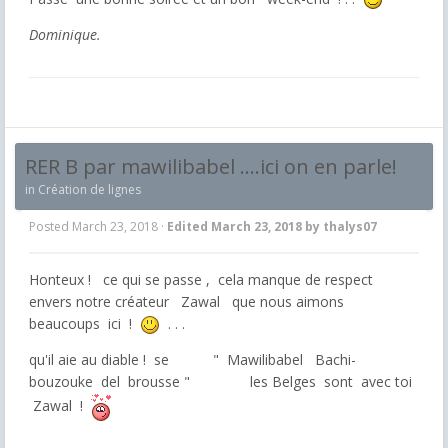
Dominique.
RER B par mawilibabel ....ici on en parle!
in
Création de lignes
Posted
March 23, 2018
·
Edited
March 23, 2018
by thalys07
Honteux ! ce qui se passe , cela manque de respect
envers notre créateur Zawal que nous aimons
beaucoups ici !
. . .
qu'il aie au diable ! se " Mawilibabel Bachi-
bouzouke del brousse " les Belges sont avec toi
Zawal !