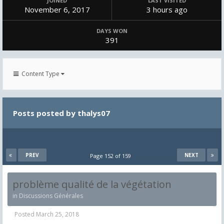
JOINED
LAST VISITED
November 6, 2017
3 hours ago
DAYS WON
391
Content Type
Posts posted by thalys07
PREV
NEXT
Page 152 of 159
problème qualité de la végétation
in
Discussions Générales
Posted
March 25, 2018