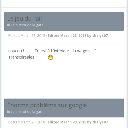
Le jeu du rail
in
Le bistrot de la gare
Posted
March 23, 2018
·
Edited
March 23, 2018
by thalys07
coucou ! . . . Tu est à L'intérieur du wagon ''
Transcéréales " . . .
Énorme problème sur google
in
Le bistrot de la gare
Posted
March 23, 2018
·
Edited
March 23, 2018
by thalys07