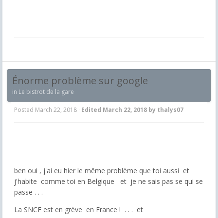
Énorme problème sur google
in
Le bistrot de la gare
Posted
March 22, 2018
·
Edited
March 22, 2018
by thalys07
ben oui , j'ai eu hier le même problème que toi aussi et
j'habite comme toi en Belgique et je ne sais pas se qui se
passe . . .
La SNCF est en grève en France ! . . . et