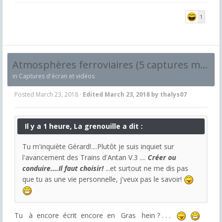
1
Atmosphères ferroviaires (5 captures maximum et par jour !)
in
Captures d'écran et vidéos
Posted
March 23, 2018
·
Edited
March 23, 2018
by thalys07
Il y a 1 heure, La grenouille a dit :
Tu m'inquiète Gérard!....Plutôt je suis inquiet sur
l'avancement des Trains d'Antan V.3 ....
Créer ou
conduire....Il faut choisir!
...et surtout ne me dis pas
que tu as une vie personnelle, j'veux pas le savoir!
Tu à encore écrit encore en Gras hein ? . . .